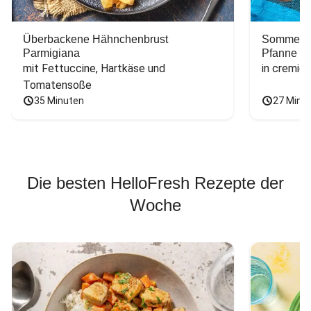
Überbackene Hähnchenbrust
Sommerlic
Parmigiana
Pfanne
mit Fettuccine, Hartkäse und 
in cremig
Tomatensoße
35 Minuten
27 Minu
Die besten HelloFresh Rezepte der
Woche