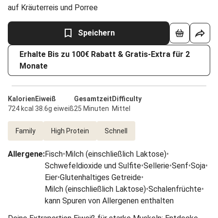
auf Kräuterreis und Porree
Speichern
Erhalte Bis zu 100€ Rabatt & Gratis-Extra für 2
Monate
Kalorien
Eiweiß
Gesamtzeit
Difficulty
724 kcal
38.6g eiweiß
25 Minuten
Mittel
Family
High Protein
Schnell
Allergene
:
Fisch
•
Milch (einschließlich Laktose)
•
Schwefeldioxide und Sulfite
•
Sellerie
•
Senf
•
Soja
•
Eier
•
Glutenhaltiges Getreide
•
Milch (einschließlich Laktose)
•
Schalenfrüchte
•
kann Spuren von Allergenen enthalten