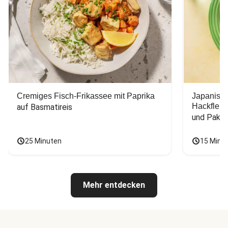
Cremiges Fisch-Frikassee mit Paprika
Japanisc
Hackfleis
auf Basmatireis
und Pak C
25 Minuten
15 Minu
Mehr entdecken