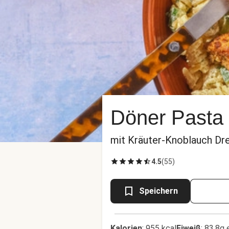
Döner Pasta 
mit Kräuter-Knoblauch Dr
4.5
(
55
)
Speichern
Kalorien
:
955 kcal
Eiweiß
:
83.8g 