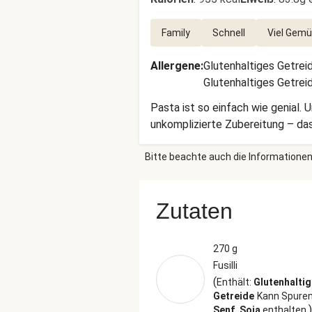
Family
Schnell
Viel Gem
Allergene
:
Glutenhaltiges Getrei
Glutenhaltiges Getrei
Pasta ist so einfach wie genial.
unkomplizierte Zubereitung – d
Bitte beachte auch die Informationen
Zutaten
270 g
Fusilli
(
Enthält:
Glutenhalti
Getreide
Kann Spuren
)
Senf, Soja
enthalten.