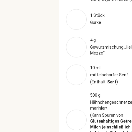
1 Stück
Gurke
4 g
Gewürzmischung „Hel
Mezze“
10 ml
mittelscharfer Senf
(
)
Enthält:
Senf
500 g
Hähnchengeschnetzel
mariniert
(
Kann Spuren von
Glutenhaltiges Getre
Milch (einschließlich