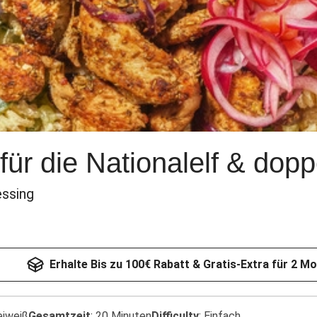
für die Nationalelf & dop
essing
Erhalte Bis zu 100€ Rabatt & Gratis-Extra für 2 M
eiweiß
Gesamtzeit
:
20 Minuten
Difficulty
:
Einfach