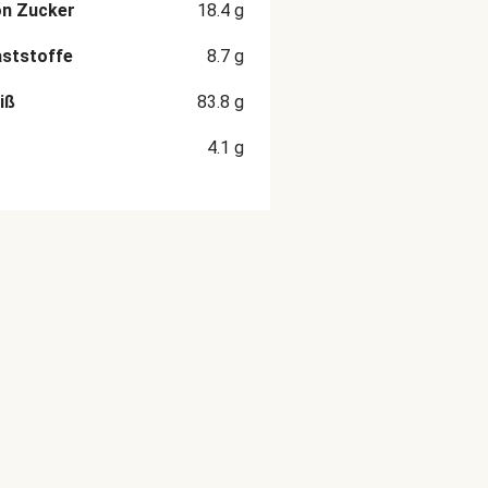
on Zucker
18.4
g
aststoffe
8.7
g
iß
83.8
g
4.1
g