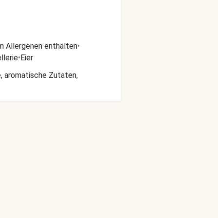
n Allergenen enthalten
•
llerie
•
Eier
e, aromatische Zutaten,