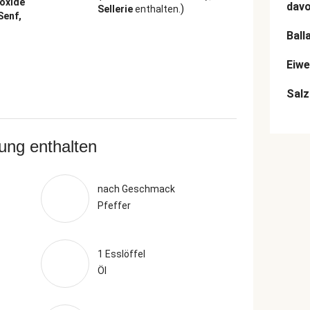
ioxide
dav
)
Sellerie
enthalten.
 Senf,
Ball
Eiwe
Salz
rung enthalten
nach Geschmack
Pfeffer
1 Esslöffel
Öl