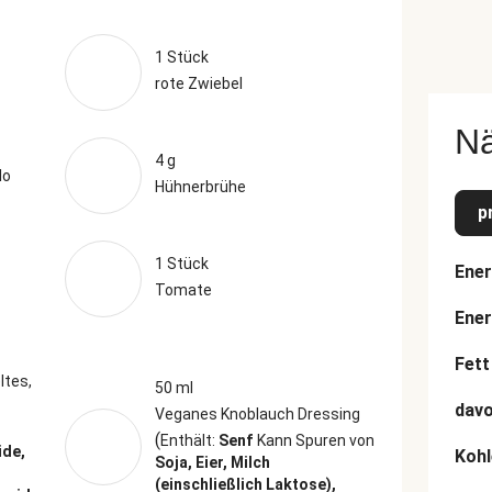
1 Stück
rote Zwiebel
N
4 g
lo
Hühnerbrühe
p
1 Stück
Ener
Tomate
Ener
Fett
tes,
50 ml
davo
Veganes Knoblauch Dressing
(
Enthält:
Senf
Kann Spuren von
ide,
Kohl
Soja, Eier, Milch
(einschließlich Laktose),