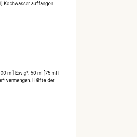
ml] Kochwasser auffangen.
100 ml] Essig*, 50 ml [75 ml |
er* vermengen. Hälfte der
.