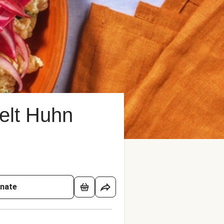
pelt Huhn
onate