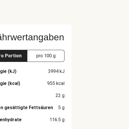
ährwertangaben
ro Portion
pro 100 g
gie (kJ)
3994
kJ
gie (kcal)
955
kcal
22
g
n gesättigte Fettsäuren
5
g
enhydrate
116.5
g