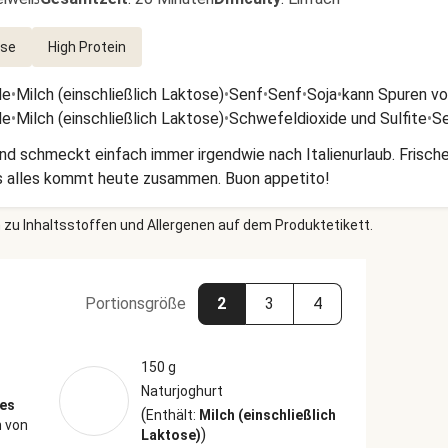
üse
High Protein
de
•
Milch (einschließlich Laktose)
•
Senf
•
Senf
•
Soja
•
kann Spuren vo
de
•
Milch (einschließlich Laktose)
•
Schwefeldioxide und Sulfite
•
Se
 Und schmeckt einfach immer irgendwie nach Italienurlaub. Frisch
as alles kommt heute zusammen. Buon appetito!
 zu Inhaltsstoffen und Allergenen auf dem Produktetikett.
Portionsgröße
2
3
4
150 g
Naturjoghurt
ges
(
Enthält:
Milch (einschließlich
 von
)
Laktose)