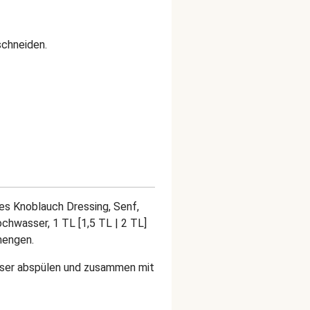
 schneiden.
es Knoblauch Dressing, Senf,
ochwasser, 1 TL [1,5 TL | 2 TL]
rmengen.
sser abspülen und zusammen mit