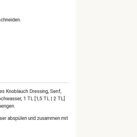
 schneiden.
es Knoblauch Dressing, Senf,
ochwasser, 1 TL [1,5 TL | 2 TL]
rmengen.
sser abspülen und zusammen mit