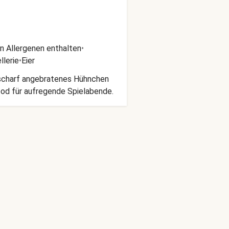
n Allergenen enthalten
•
llerie
•
Eier
t scharf angebratenes Hühnchen
ood für aufregende Spielabende.