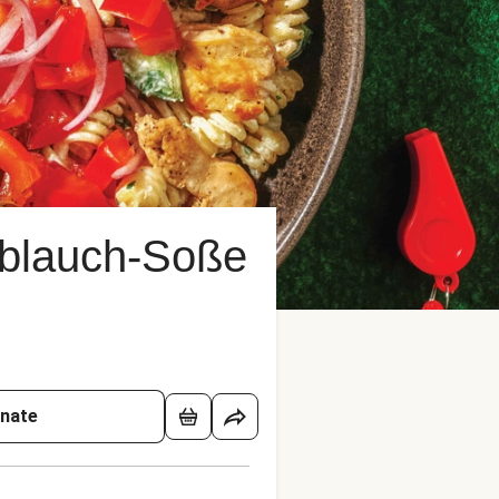
oblauch-Soße
onate