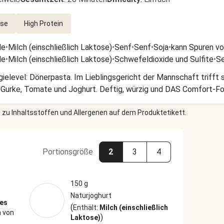
üse
High Protein
de
•
Milch (einschließlich Laktose)
•
Senf
•
Senf
•
Soja
•
kann Spuren vo
de
•
Milch (einschließlich Laktose)
•
Schwefeldioxide und Sulfite
•
Se
ielevel: Dönerpasta. Im Lieblingsgericht der Mannschaft triff
 Gurke, Tomate und Joghurt. Deftig, würzig und DAS Comfort-F
 zu Inhaltsstoffen und Allergenen auf dem Produktetikett.
Portionsgröße
2
3
4
150 g
Naturjoghurt
ges
(
Enthält:
Milch (einschließlich
 von
)
Laktose)