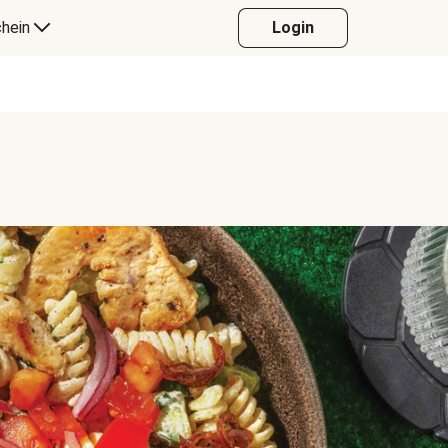
hein
Login