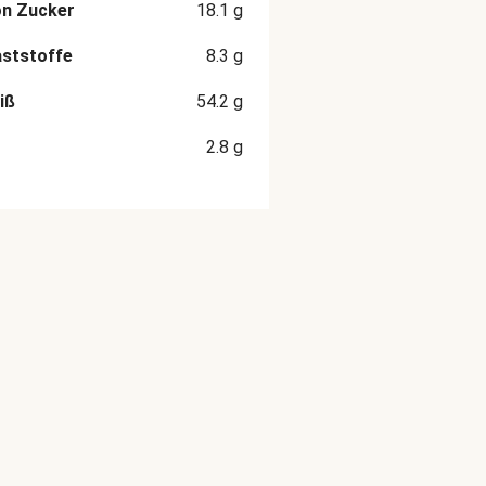
on Zucker
18.1
g
aststoffe
8.3
g
iß
54.2
g
2.8
g