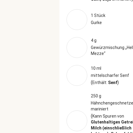
1 Stück
Gurke
4 g
Gewürzmischung „Hel
Mezze“
10 ml
mittelscharfer Senf
(
)
Enthält:
Senf
250 g
Hähnchengeschnetzel
mariniert
(
Kann Spuren von
Glutenhaltiges Getre
Milch (einschließlich