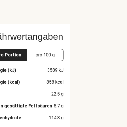
ährwertangaben
ro Portion
pro 100 g
gie (kJ)
3589
kJ
gie (kcal)
858
kcal
22.5
g
n gesättigte Fettsäuren
8.7
g
enhydrate
114.8
g