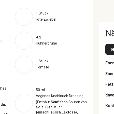
1 Stück
rote Zwiebel
N
4 g
lo
Hühnerbrühe
p
1 Stück
Ener
Tomate
Ener
Fett
tes,
50 ml
davo
Veganes Knoblauch Dressing
(
Enthält:
Senf
Kann Spuren von
ide,
Kohl
Soja, Eier, Milch
(einschließlich Laktose),