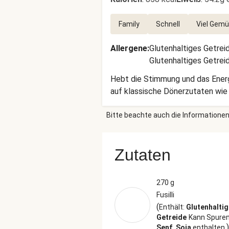
Family
Schnell
Viel Gem
Allergene
:
Glutenhaltiges Getrei
Glutenhaltiges Getrei
Hebt die Stimmung und das Energ
auf klassische Dönerzutaten wie
Bitte beachte auch die Informationen
Zutaten
270 g
Fusilli
(
Enthält:
Glutenhalti
Getreide
Kann Spuren
)
Senf, Soja
enthalten.