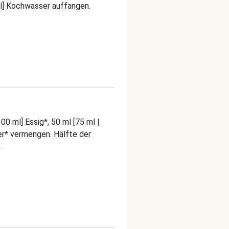
ml] Kochwasser auffangen.
100 ml] Essig*, 50 ml [75 ml |
er* vermengen. Hälfte der
.