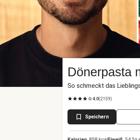
Dönerpasta 
So schmeckt das Liebling
4.0
(
2159
)
Speichern
Kalorien
:
858 kcal
Eiweiß
:
54.2g 