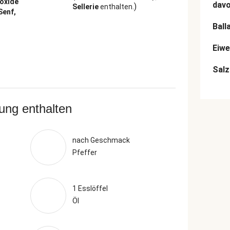
ioxide
dav
)
Sellerie
enthalten.
 Senf,
Ball
Eiwe
Salz
rung enthalten
nach Geschmack
Pfeffer
1 Esslöffel
Öl