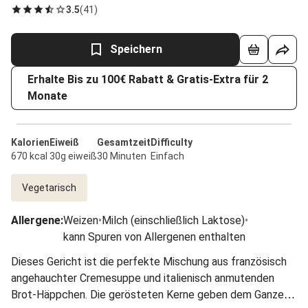
3.5
(
41
)
Speichern
Erhalte Bis zu 100€ Rabatt & Gratis-Extra für 2
Monate
Kalorien
Eiweiß
Gesamtzeit
Difficulty
670 kcal
30g eiweiß
30 Minuten
Einfach
Vegetarisch
Allergene
:
Weizen
•
Milch (einschließlich Laktose)
•
kann Spuren von Allergenen enthalten
Dieses Gericht ist die perfekte Mischung aus französisch
angehauchter Cremesuppe und italienisch anmutenden
Brot-Häppchen. Die gerösteten Kerne geben dem Ganzen