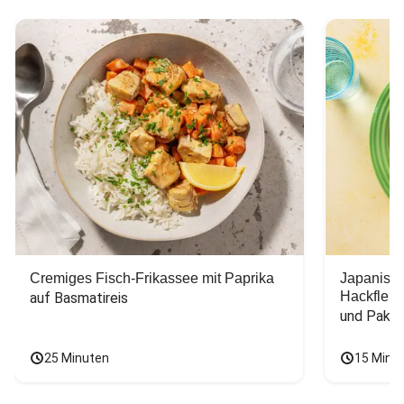
Cremiges Fisch-Frikassee mit Paprika
Japanisc
Hackfleis
auf Basmatireis
und Pak C
25 Minuten
15 Minu