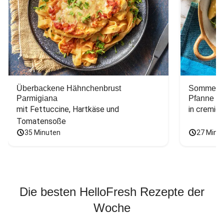
Überbackene Hähnchenbrust
Sommerlic
Parmigiana
Pfanne
mit Fettuccine, Hartkäse und 
in cremig
Tomatensoße
35 Minuten
27 Minu
Die besten HelloFresh Rezepte der
Woche