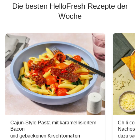
Die besten HelloFresh Rezepte der
Woche
Cajun-Style Pasta mit karamellisiertem
Chili con
Bacon
Nachos
und gebackenen Kirschtomaten
dazu saur