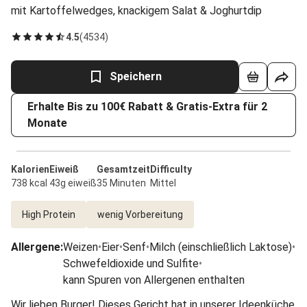
mit Kartoffelwedges, knackigem Salat & Joghurtdip
4.5
(
4534
)
Speichern
Erhalte Bis zu 100€ Rabatt & Gratis-Extra für 2
Monate
Kalorien
Eiweiß
Gesamtzeit
Difficulty
738 kcal
43g eiweiß
35 Minuten
Mittel
High Protein
wenig Vorbereitung
Allergene
:
Weizen
•
Eier
•
Senf
•
Milch (einschließlich Laktose)
•
Schwefeldioxide und Sulfite
•
kann Spuren von Allergenen enthalten
Wir lieben Burger! Dieses Gericht hat in unserer Ideenküche