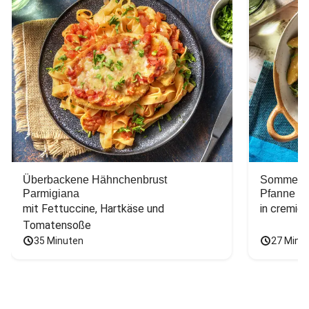
Überbackene Hähnchenbrust
Sommerlic
Parmigiana
Pfanne
mit Fettuccine, Hartkäse und 
in cremig
Tomatensoße
35 Minuten
27 Minu