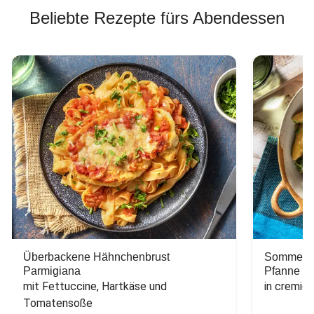
Beliebte Rezepte fürs Abendessen
Überbackene Hähnchenbrust
Sommerlic
Parmigiana
Pfanne
mit Fettuccine, Hartkäse und 
in cremig
Tomatensoße