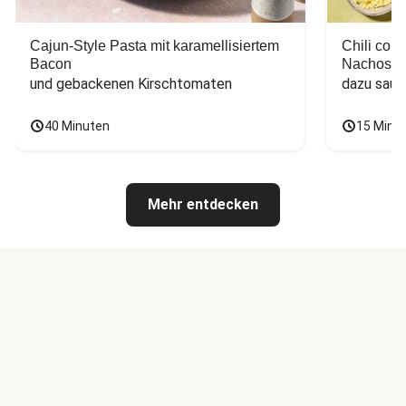
Cajun-Style Pasta mit karamellisiertem
Chili con
Bacon
Nachos
und gebackenen Kirschtomaten
dazu saur
40 Minuten
15 Minu
Mehr entdecken