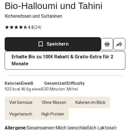
Bio-Halloumi und Tahini
Kichererbsen und Sultaninen
4.5
(
24
)
Speichern
Erhalte Bis zu 100€ Rabatt & Gratis-Extra für 2
Monate
Kalorien
Eiweiß
Gesamtzeit
Difficulty
925 kcal
46.6g eiweiß
30 Minuten
Mittel
Viel Gemüse
Ohne Weizen
Kalorien im Blick
Vegetarisch
High Protein
Allergene
:
Sesamsamen
•
Milch (einschließlich Laktose)
•