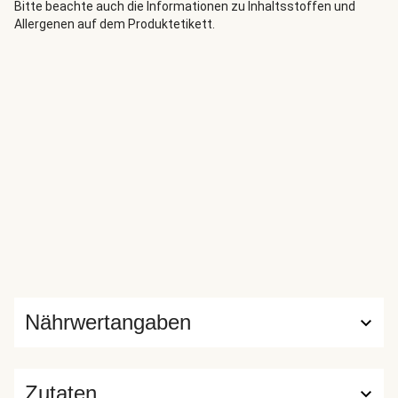
Guten Appetit! Viel Spaß beim Nachkochen. Deine Sonja
Bitte beachte auch die Informationen zu Inhaltsstoffen und
Allergenen auf dem Produktetikett.
Nährwertangaben
Zutaten