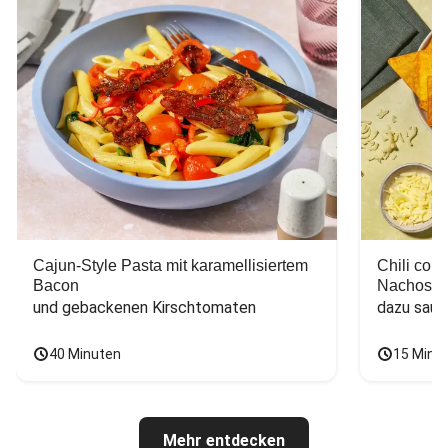
Cajun-Style Pasta mit karamellisiertem
Chili con
Bacon
Nachos
und gebackenen Kirschtomaten
dazu saur
40 Minuten
15 Minu
Mehr entdecken