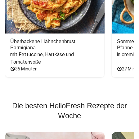
Überbackene Hähnchenbrust
Sommerlic
Parmigiana
Pfanne
mit Fettuccine, Hartkäse und 
in cremig
Tomatensoße
35 Minuten
27 Minu
Die besten HelloFresh Rezepte der
Woche