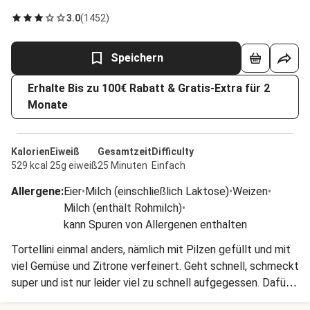
3.0
(
1452
)
Speichern
Erhalte Bis zu 100€ Rabatt & Gratis-Extra für 2
Monate
Kalorien
Eiweiß
Gesamtzeit
Difficulty
529 kcal
25g eiweiß
25 Minuten
Einfach
Allergene
:
Eier
•
Milch (einschließlich Laktose)
•
Weizen
•
Milch (enthält Rohmilch)
•
kann Spuren von Allergenen enthalten
Tortellini einmal anders, nämlich mit Pilzen gefüllt und mit
viel Gemüse und Zitrone verfeinert. Geht schnell, schmeckt
super und ist nur leider viel zu schnell aufgegessen. Dafür
lässt es sich schnell und kinderleicht wieder nachkochen.