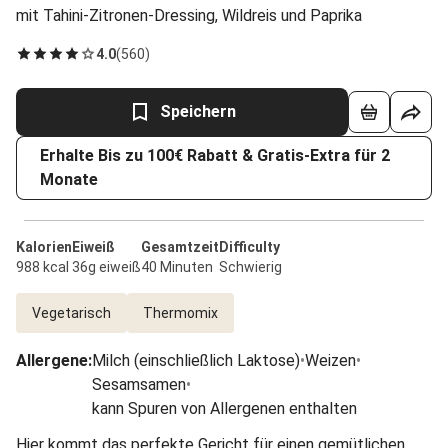
mit Tahini-Zitronen-Dressing, Wildreis und Paprika
4.0
(
560
)
Speichern
Erhalte Bis zu 100€ Rabatt & Gratis-Extra für 2
Monate
Kalorien
Eiweiß
Gesamtzeit
Difficulty
988 kcal
36g eiweiß
40 Minuten
Schwierig
Vegetarisch
Thermomix
Allergene
:
Milch (einschließlich Laktose)
•
Weizen
•
Sesamsamen
•
kann Spuren von Allergenen enthalten
Hier kommt das perfekte Gericht für einen gemütlichen