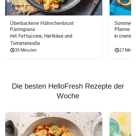
Überbackene Hähnchenbrust
Sommerlic
Parmigiana
Pfanne
mit Fettuccine, Hartkäse und 
in cremig
Tomatensoße
35 Minuten
27 Minu
Die besten HelloFresh Rezepte der
Woche