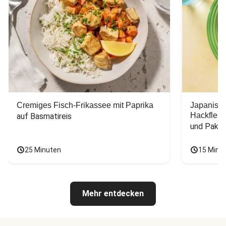
Cremiges Fisch-Frikassee mit Paprika
Japanisc
Hackfleis
auf Basmatireis
und Pak C
25 Minuten
15 Minu
Mehr entdecken