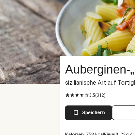
Auberginen-
sizilianische Art auf Tortigl
3.5
(
312
)
Speichern
Kalorien
:
758 kcal
Eiweiß
:
22g ei