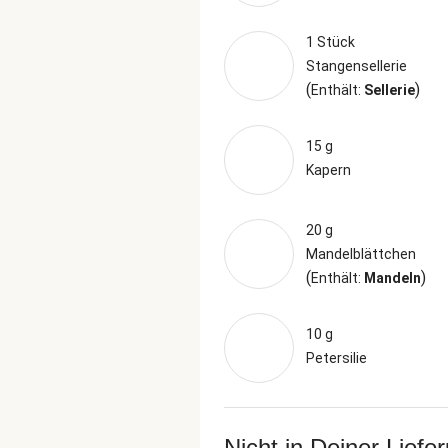
1 Stück
Stangensellerie
(
)
Enthält:
Sellerie
15 g
Kapern
20 g
Mandelblättchen
(
)
Enthält:
Mandeln
10 g
Petersilie
Nicht in Deiner Liefe