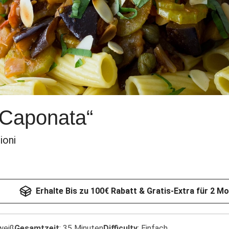
„Caponata“
ioni
Erhalte Bis zu 100€ Rabatt & Gratis-Extra für 2 M
weiß
Gesamtzeit
:
35 Minuten
Difficulty
:
Einfach