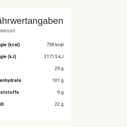
ährwertangaben
Mahlzeit
gie (kcal)
758
kcal
gie (kJ)
3171.5
kJ
29
g
enhydrate
101
g
aststoffe
9
g
iß
22
g