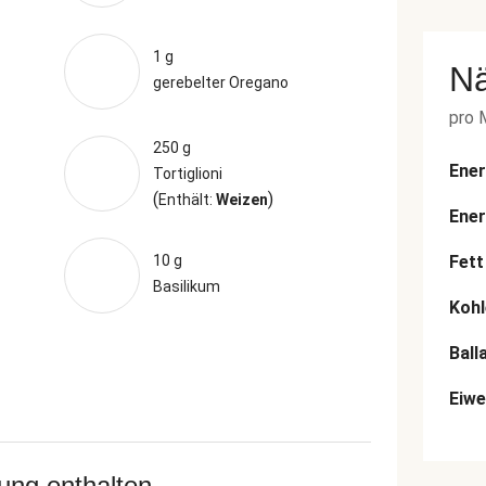
1 g
N
gerebelter Oregano
pro 
250 g
Ener
Tortiglioni
(
)
Enthält:
Weizen
Ener
10 g
Fett
Basilikum
Kohl
Ball
Eiwe
rung enthalten