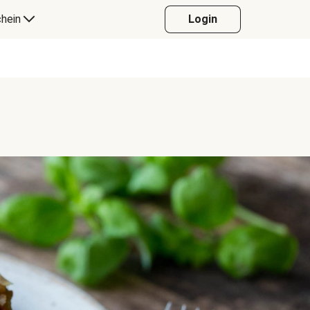
hein
Login