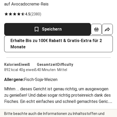
auf Avocadocreme-Reis
4.5
(
2380
)
Speichern
Erhalte Bis zu 100€ Rabatt & Gratis-Extra für 2
Monate
Kalorien
Eiweiß
Gesamtzeit
Difficulty
892 kcal
40g eiweiß
40 Minuten
Mittel
Allergene
:
Fisch
•
Soja
•
Weizen
Mhhm … dieses Gericht ist genau richtig, um ausgewogen
zu genießen! Und dabei sogar richtig proteinreich dank des
Fisches. Ein echt einfaches und schnell gemachtes Gericht,
das Dir heute den Tag verschönert. Wir wünschen Dir einen
guten Appetit!
Bitte beachte auch die Informationen zu Inhaltsstoffen und