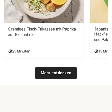
Cremiges Fisch-Frikassee mit Paprika
Japanisc
Hackfleis
auf Basmatireis
und Pak C
25 Minuten
15 Minu
Mehr entdecken