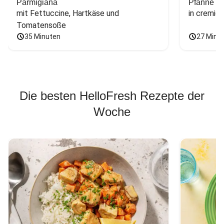
Parmigiana
Pfanne
mit Fettuccine, Hartkäse und 
in cremig
Tomatensoße
35 Minuten
27 Minu
Die besten HelloFresh Rezepte der
Woche