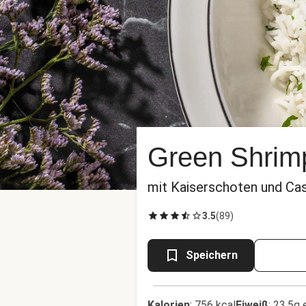
Green Shrimp
mit Kaiserschoten und C
3.5
(
89
)
Speichern
Kalorien
:
756 kcal
Eiweiß
:
23.5g 