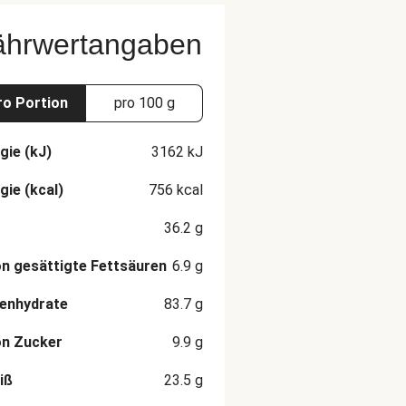
ährwertangaben
ro Portion
pro 100 g
gie (kJ)
3162
kJ
gie (kcal)
756
kcal
36.2
g
n gesättigte Fettsäuren
6.9
g
enhydrate
83.7
g
on Zucker
9.9
g
iß
23.5
g