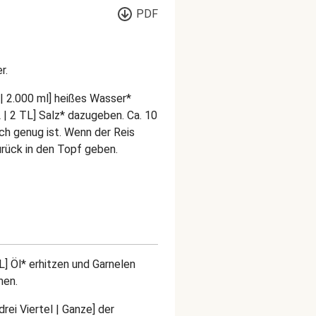
PDF
r.
 | 2.000 ml] heißes Wasser*
L | 2 TL] Salz* dazugeben. Ca. 10
ch genug ist. Wenn der Reis
zurück in den Topf geben.
L] Öl* erhitzen und Garnelen
men.
rei Viertel | Ganze] der