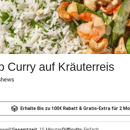
 Curry auf Kräuterreis
ashews
Erhalte Bis zu 100€ Rabatt & Gratis-Extra für 2 M
eiweiß
Gesamtzeit
:
15 Minuten
Difficulty
:
Einfach