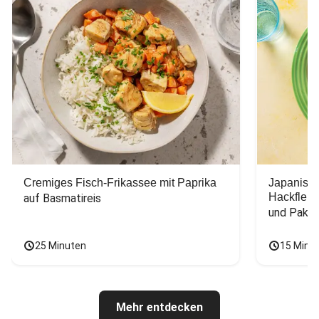
Cremiges Fisch-Frikassee mit Paprika
Japanisc
Hackfleis
auf Basmatireis
und Pak C
25 Minuten
15 Minu
Mehr entdecken