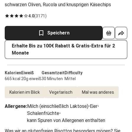
schwarzen Oliven, Rucola und knusprigen Käsechips
4.0
(
3171
)
Speichern
Erhalte Bis zu 100€ Rabatt & Gratis-Extra für 2
Monate
Kalorien
Eiweiß
Gesamtzeit
Difficulty
665 kcal
20g eiweiß
30 Minuten
Mittel
Kalorien im Blick
Vegetarisch
Mal was anderes
Allergene
:
Milch (einschließlich Laktose)
•
Eier
•
Schalenfrüchte
•
kann Spuren von Allergenen enthalten
Was wir an glutenfreien Risottos besonders mögen? Sie