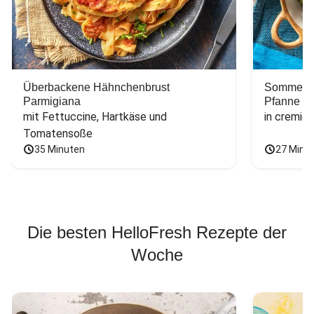
Überbackene Hähnchenbrust
Sommerlic
Parmigiana
Pfanne
mit Fettuccine, Hartkäse und 
in cremig
Tomatensoße
35 Minuten
27 Minu
Die besten HelloFresh Rezepte der
Woche