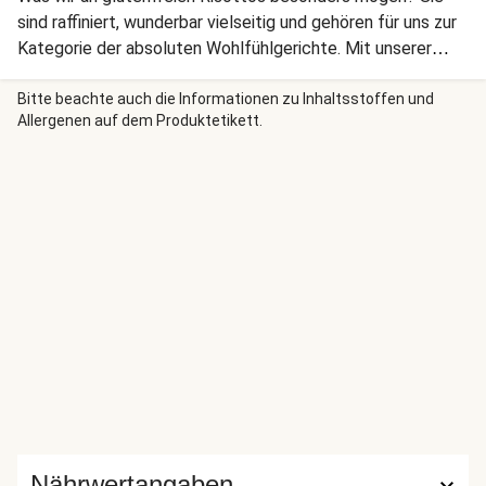
sind raffiniert, wunderbar vielseitig und gehören für uns zur
Kategorie der absoluten Wohlfühlgerichte. Mit unserer
heutigen Variante kochst Du Dich und Deine Lieben ruck,
zuck nach Bella Italia und genießt warme, sommerliche
Bitte beachte auch die Informationen zu Inhaltsstoffen und
Allergenen auf dem Produktetikett.
Urlaubsatmosphäre. Getrocknete Tomaten, Oliven, Rucola
und selbst gemachte Käsechips bringen Dir die Sonne auf
den Teller – unkompliziert und schnell.
Nährwertangaben