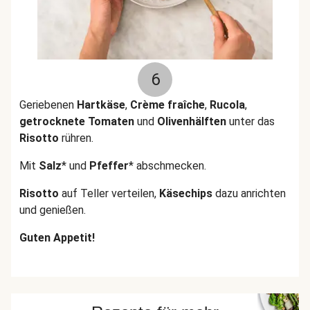
6
Geriebenen
Hartkäse
,
Crème fraîche
,
Rucola
,
getrocknete Tomaten
und
Olivenhälften
unter das
Risotto
rühren.
Mit
Salz
* und
Pfeffer
* abschmecken.
Risotto
auf Teller verteilen,
Käsechips
dazu anrichten
und genießen.
Guten Appetit!