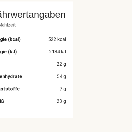
ährwertangaben
Mahlzeit
gie (kcal)
522
kcal
gie (kJ)
2184
kJ
22
g
enhydrate
54
g
aststoffe
7
g
iß
23
g