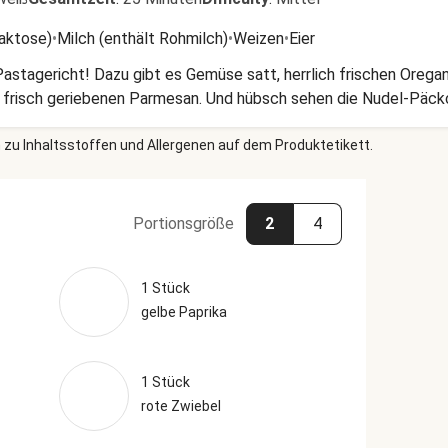
Laktose)
•
Milch (enthält Rohmilch)
•
Weizen
•
Eier
 Pastagericht! Dazu gibt es Gemüse satt, herrlich frischen Oregan
: frisch geriebenen Parmesan. Und hübsch sehen die Nudel-Päck
 zu Inhaltsstoffen und Allergenen auf dem Produktetikett.
Portionsgröße
2
4
1 Stück
gelbe Paprika
1 Stück
rote Zwiebel