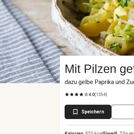
Mit Pilzen gef
dazu gelbe Paprika und Zu
4.0
(
1354
)
Speichern
Kalorien
:
522 kcal
Eiweiß
:
23g ei