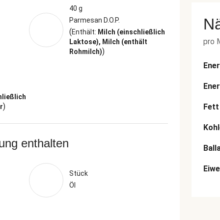
40 g
N
Parmesan D.O.P.
(
Enthält:
Milch (einschließlich
pro 
Laktose), Milch (enthält
)
Rohmilch)
Ener
Ener
hließlich
)
Fett
r
Kohl
rung enthalten
Ball
Eiwe
Stück
Öl