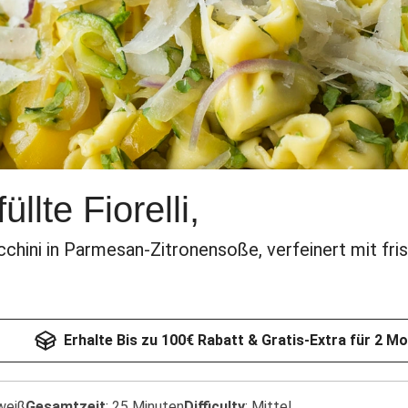
üllte Fiorelli,
cchini in Parmesan-Zitronensoße, verfeinert mit f
Erhalte Bis zu 100€ Rabatt & Gratis-Extra für 2 M
weiß
Gesamtzeit
:
25 Minuten
Difficulty
:
Mittel