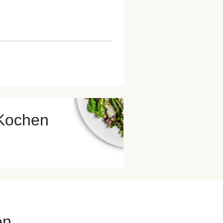
 Kochen
en