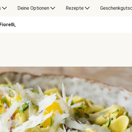
s
Deine Optionen
Rezepte
Geschenkgutsc
iorelli,