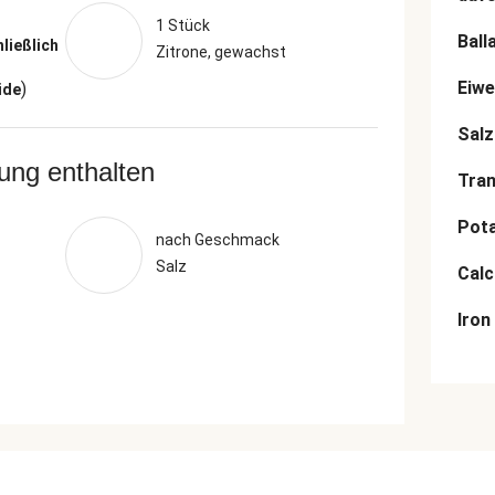
1 Stück
Ball
hließlich
Zitrone, gewachst
Eiwe
)
ide
Salz
rung enthalten
Tran
Pot
nach Geschmack
Salz
Cal
Iron