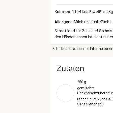
Kalorien
:
1194 kcal
Eiweiß
:
55.8g
Allergene
:
Milch (einschließlich 
Streetfood für Zuhause! So holst
den Händen essen ist nicht nur er
Bitte beachte auch die Informationen
Zutaten
250 g
gemischte
Hackfleischzubereitu
(
Kann Spuren von
Sell
)
Senf
enthalten.