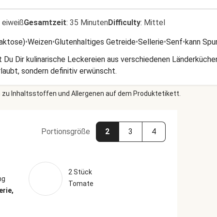
 eiweiß
Gesamtzeit
:
35 Minuten
Difficulty
:
Mittel
Laktose)
•
Weizen
•
Glutenhaltiges Getreide
•
Sellerie
•
Senf
•
kann Spu
 Du Dir kulinarische Leckereien aus verschiedenen Länderküchen
laubt, sondern definitiv erwünscht.
 zu Inhaltsstoffen und Allergenen auf dem Produktetikett.
Portionsgröße
2
3
4
2 Stück
ng
Tomate
erie,