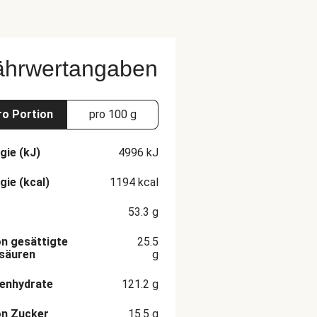
ährwertangaben
ro Portion
pro 100 g
gie (kJ)
4996
kJ
gie (kcal)
1194
kcal
53.3
g
n gesättigte
25.5
säuren
g
enhydrate
121.2
g
on Zucker
15.5
g