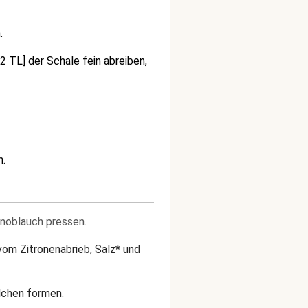
.
2 TL] der Schale fein abreiben,
n.
noblauch pressen.
 vom Zitronenabrieb, Salz* und
llchen formen.