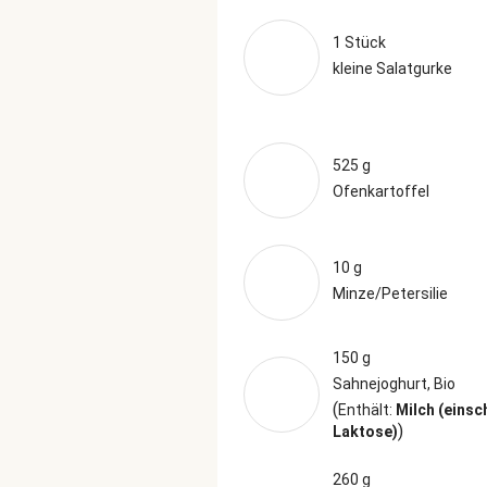
1 Stück
kleine Salatgurke
525 g
Ofenkartoffel
10 g
Minze/Petersilie
150 g
Sahnejoghurt, Bio
(
Enthält:
Milch (einsc
)
Laktose)
260 g