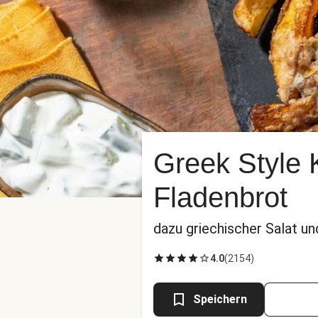
Greek Style K
Fladenbrot
dazu griechischer Salat un
4.0
(
2154
)
Speichern