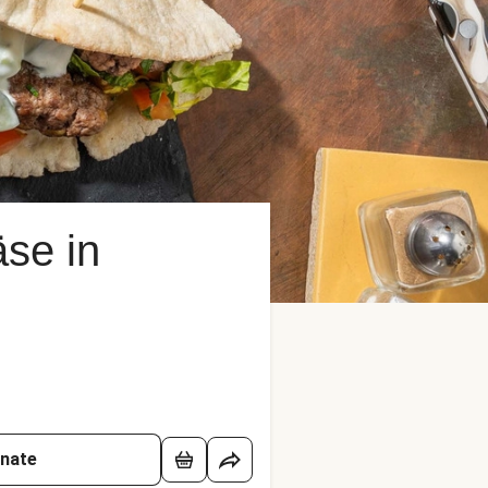
äse in
onate