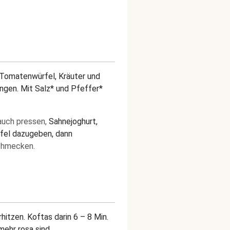
 Tomatenwürfel, Kräuter und
engen. Mit Salz* und Pfeffer*
lauch pressen,
Sahnejoghurt,
rfel dazugeben, dann
chmecken.
itzen. Koftas darin 6 – 8 Min.
mehr rosa sind.