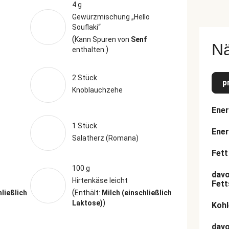
4 g
Gewürzmischung „Hello
Souflaki“
(
Kann Spuren von
Senf
N
)
enthalten.
2 Stück
p
Knoblauchzehe
Ener
1 Stück
Ener
Salatherz (Romana)
Fett
100 g
davo
Hirtenkäse leicht
Fett
(
hließlich
Enthält:
Milch (einschließlich
)
Laktose)
Kohl
dav