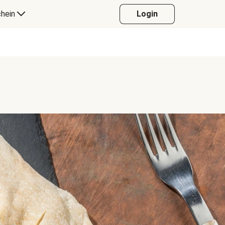
hein
Login