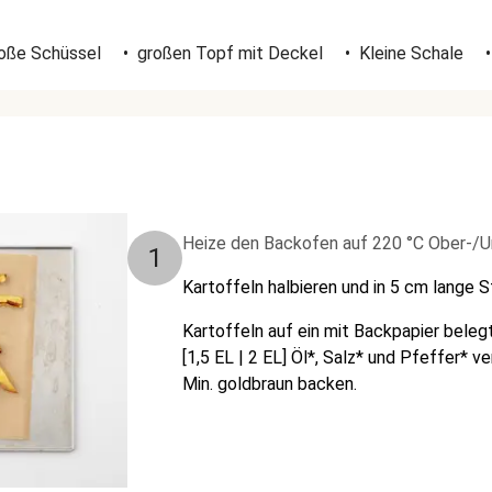
oße Schüssel
•
großen Topf mit Deckel
•
Kleine Schale
•
Heize den Backofen auf 220 °C Ober-/Un
1
Kartoffeln halbieren und in 5 cm lange S
Kartoffeln auf ein mit Backpapier bele
[1,5 EL | 2 EL] Öl*, Salz* und Pfeffer*
Min. goldbraun backen.