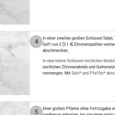
In einer zweiten großen Schüssel Salat,
4
Saft von 2 [3 | 4] Zitronenspalten verm
abschmecken.
In eine kleine Schüssel restlichen Knob
restlichen Zitronenabrieb und Gurkenwü
vermengen. Mit
Salz* und Pfeffer* abs
Einer großen Pfanne ohne Fettzugabe erh
5
rundherum anbraten, bis von innen nicht 