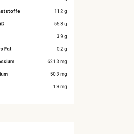
aststoffe
11.2
g
iß
55.8
g
3.9
g
s Fat
0.2
g
assium
621.3
mg
cium
50.3
mg
1.8
mg