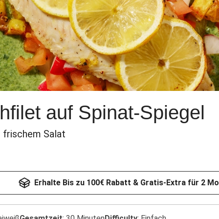
hfilet auf Spinat-Spiegel
d frischem Salat
Erhalte Bis zu 100€ Rabatt & Gratis-Extra für 2 M
eiweiß
Gesamtzeit
:
30 Minuten
Difficulty
:
Einfach