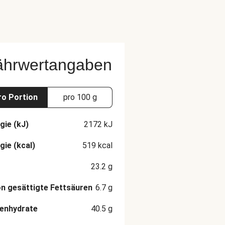
ährwertangaben
ro Portion
pro 100 g
gie (kJ)
2172
kJ
gie (kcal)
519
kcal
23.2
g
n gesättigte Fettsäuren
6.7
g
enhydrate
40.5
g