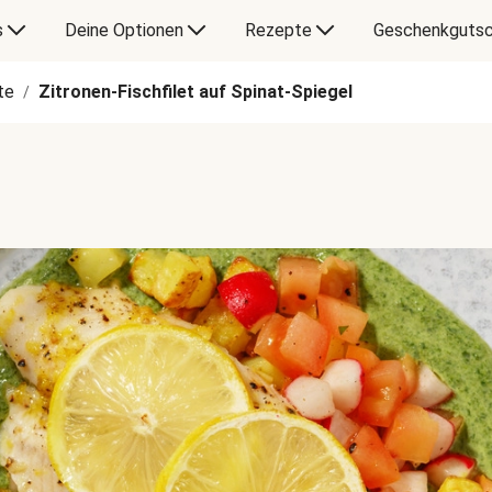
s
Deine Optionen
Rezepte
Geschenkgutsc
te
Zitronen-Fischfilet auf Spinat-Spiegel
/