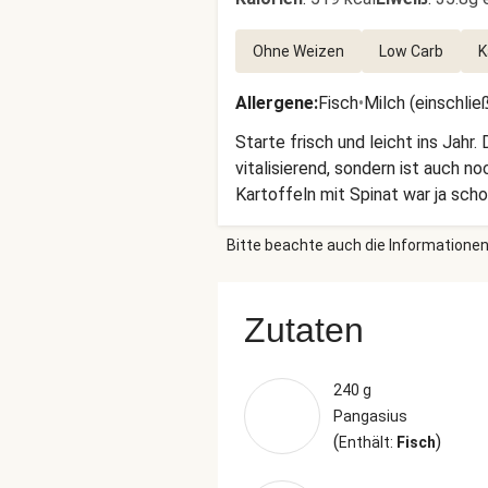
Ohne Weizen
Low Carb
K
Allergene
:
Fisch
•
Milch (einschlie
Starte frisch und leicht ins Jahr
vitalisierend, sondern ist auch
Kartoffeln mit Spinat war ja sc
Bitte beachte auch die Informationen
Zutaten
240 g
Pangasius
(
)
Enthält:
Fisch