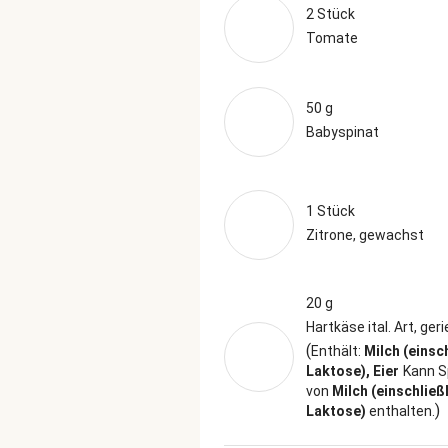
2 Stück
Tomate
50 g
Babyspinat
1 Stück
Zitrone, gewachst
20 g
Hartkäse ital. Art, ger
(
Enthält:
Milch (einsc
Laktose), Eier
Kann S
von
Milch (einschließ
)
Laktose)
enthalten.