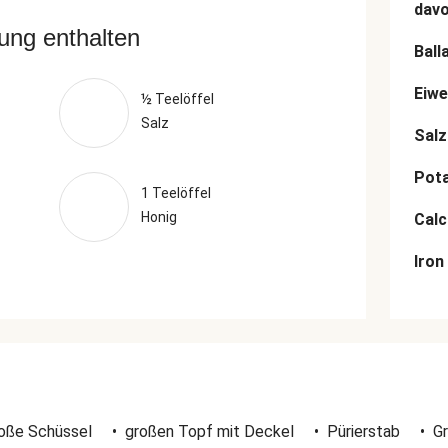
dav
rung enthalten
Ball
Eiwe
½ Teelöffel
Salz
Salz
Pot
1 Teelöffel
Honig
Cal
Iron
oße Schüssel
•
großen Topf mit Deckel
•
Pürierstab
•
G