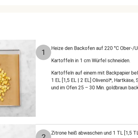
Heize den Backofen auf 220 °C Ober-/Un
1
Kartoffeln in 1 cm Würfel schneiden.
Kartoffeln auf einem mit Backpapier be
1 EL [1,5 EL | 2 EL] Olivenöl*, Hartkäse
und im Ofen 25 – 30 Min. goldbraun bac
Zitrone heiß abwaschen und 1 TL [1,5 TL 
2