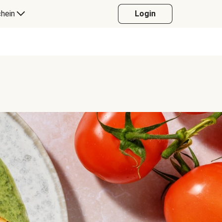
hein
Login