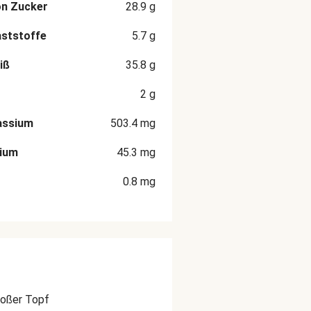
on Zucker
28.9
g
aststoffe
5.7
g
iß
35.8
g
2
g
assium
503.4
mg
cium
45.3
mg
0.8
mg
roßer Topf