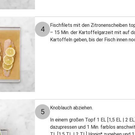
Fischfilets mit den Zitronenscheiben to
4
– 15 Min. der Kartoffelgarzeit mit auf 
Kartoffeln geben, bis der Fisch innen noch
Knoblauch abziehen.
5
In einem großen Topf 1 EL [1,5 EL | 2 EL
dazupressen und 1 Min. farblos anschwit
TL [1,5 TL | 2 TL] Honig* zugeben und 1