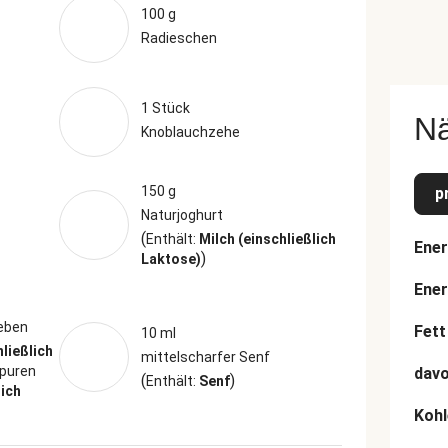
100 g
Radieschen
1 Stück
N
Knoblauchzehe
150 g
p
Naturjoghurt
(
Enthält:
Milch (einschließlich
Ener
)
Laktose)
Ener
ieben
Fett
10 ml
hließlich
mittelscharfer Senf
puren
davo
(
)
Enthält:
Senf
lich
Kohl