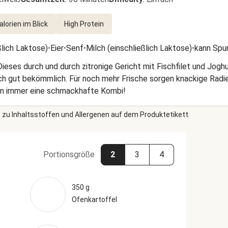
alorien im Blick
High Protein
ßlich Laktose)
•
Eier
•
Senf
•
Milch (einschließlich Laktose)
•
kann Spu
. Dieses durch und durch zitronige Gericht mit Fischfilet und Jog
 noch gut bekömmlich. Für noch mehr Frische sorgen knackige Ra
hon immer eine schmackhafte Kombi!
 zu Inhaltsstoffen und Allergenen auf dem Produktetikett.
Portionsgröße
2
3
4
350 g
Ofenkartoffel