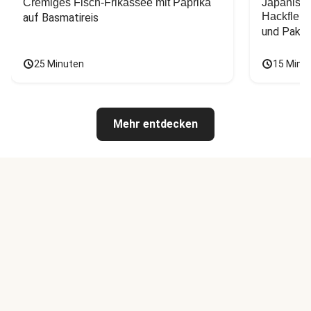
Cremiges Fisch-Frikassee mit Paprika
Japanisc
Hackfleis
auf Basmatireis
und Pak C
25 Minuten
15 Minu
Mehr entdecken