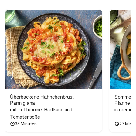
Überbackene Hähnchenbrust
Sommerlic
Parmigiana
Pfanne
mit Fettuccine, Hartkäse und 
in cremig
Tomatensoße
35 Minuten
27 Minu