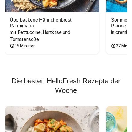
Überbackene Hähnchenbrust
Sommerlic
Parmigiana
Pfanne
mit Fettuccine, Hartkäse und 
in cremig
Tomatensoße
35 Minuten
27 Minu
Die besten HelloFresh Rezepte der
Woche