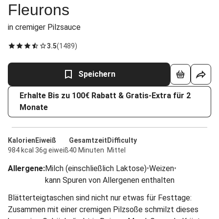
Fleurons
in cremiger Pilzsauce
3.5
(
1489
)
Speichern
Erhalte Bis zu 100€ Rabatt & Gratis-Extra für 2
Monate
Kalorien
Eiweiß
Gesamtzeit
Difficulty
984 kcal
36g eiweiß
40 Minuten
Mittel
Allergene
:
Milch (einschließlich Laktose)
•
Weizen
•
kann Spuren von Allergenen enthalten
Blätterteigtaschen sind nicht nur etwas für Festtage:
Zusammen mit einer cremigen Pilzsoße schmilzt dieses