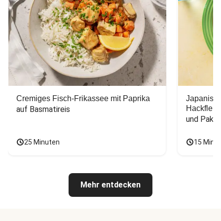
Cremiges Fisch-Frikassee mit Paprika
Japanisc
Hackfleis
auf Basmatireis
und Pak C
25 Minuten
15 Minu
Mehr entdecken