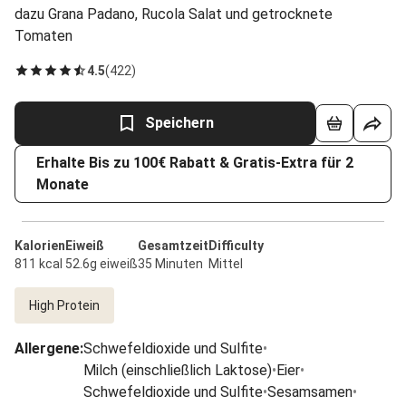
dazu Grana Padano, Rucola Salat und getrocknete
Tomaten
4.5
(
422
)
Speichern
Erhalte Bis zu 100€ Rabatt & Gratis-Extra für 2
Monate
Kalorien
Eiweiß
Gesamtzeit
Difficulty
811 kcal
52.6g eiweiß
35 Minuten
Mittel
High Protein
Allergene
:
Schwefeldioxide und Sulfite
•
Milch (einschließlich Laktose)
•
Eier
•
Schwefeldioxide und Sulfite
•
Sesamsamen
•