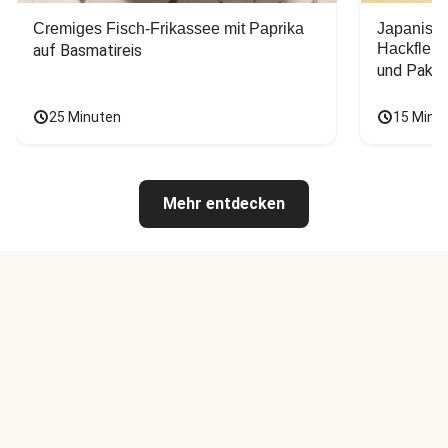
Cremiges Fisch-Frikassee mit Paprika
Japanisc
Hackfleis
auf Basmatireis
und Pak C
25 Minuten
15 Minu
Mehr entdecken