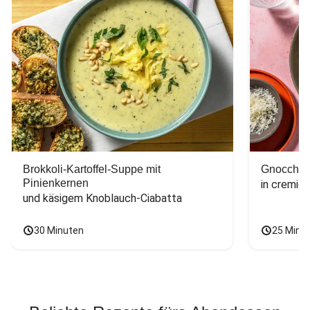
Brokkoli-Kartoffel-Suppe mit
Gnocchi-P
Pinienkernen
in cremig
und käsigem Knoblauch-Ciabatta
30 Minuten
25 Minu