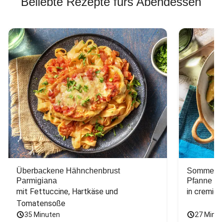
Beliebte Rezepte fürs Abendessen
Überbackene Hähnchenbrust
Sommerlic
Parmigiana
Pfanne
mit Fettuccine, Hartkäse und 
in cremig
Tomatensoße
35 Minuten
27 Minu