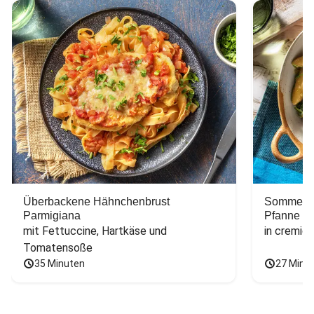
Überbackene Hähnchenbrust
Sommerlic
Parmigiana
Pfanne
mit Fettuccine, Hartkäse und 
in cremig
Tomatensoße
35 Minuten
27 Minu