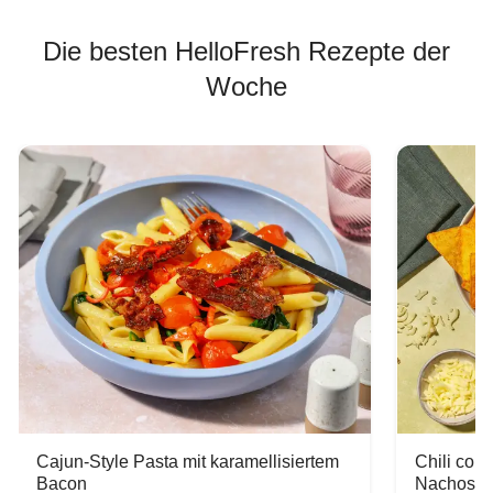
Die besten HelloFresh Rezepte der
Woche
Cajun-Style Pasta mit karamellisiertem
Chili con
Bacon
Nachos