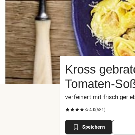
Kross gebrate
Tomaten-So
verfeinert mit frisch ger
4.0
(
581
)
Speichern