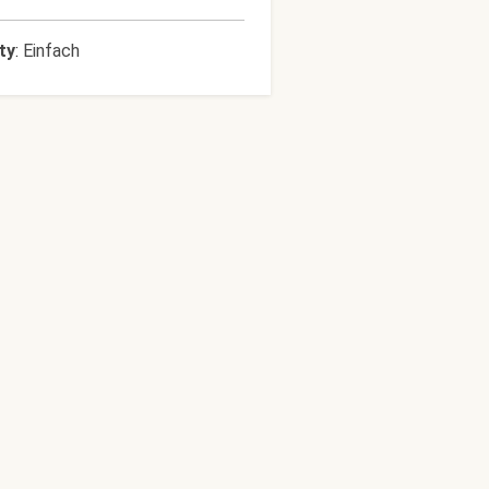
lty
:
Einfach