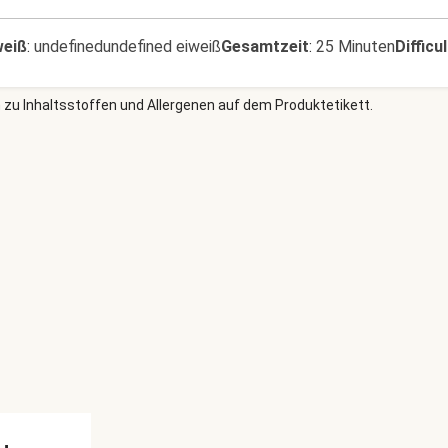
weiß
:
undefinedundefined eiweiß
Gesamtzeit
:
25 Minuten
Difficu
 zu Inhaltsstoffen und Allergenen auf dem Produktetikett.