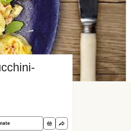
cchini-
onate