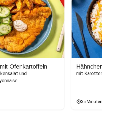
 mit Ofenkartoffeln
Hähnchen in Curry-
rkensalat und 
mit Karotten-Reis und grü
onnaise
n
35 Minuten