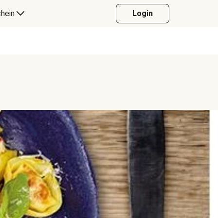
hein
Login