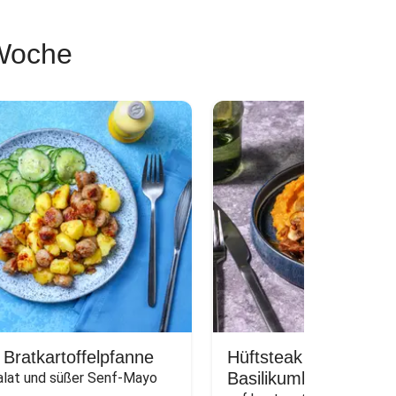
 Woche
 Bratkartoffelpfanne
Hüftsteak vom Weider
Basilikumbutter
alat und süßer Senf-Mayo