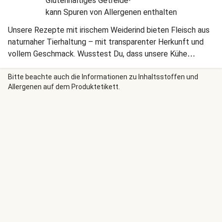
Glutenhaltiges Getreide
•
kann Spuren von Allergenen enthalten
Unsere Rezepte mit irischem Weiderind bieten Fleisch aus
naturnaher Tierhaltung – mit transparenter Herkunft und
vollem Geschmack. Wusstest Du, dass unsere Kühe
mindestens 220 Tage ihrer Zeit auf irischen Weiden
verbringen und überwiegend Gras und Heu fressen? Weil
Bitte beachte auch die Informationen zu Inhaltsstoffen und
Allergenen auf dem Produktetikett.
Aufzucht und Schlachtung vollständig in Irland erfolgen,
bleiben Transportwege kurz und die Produktionskette
schlank.