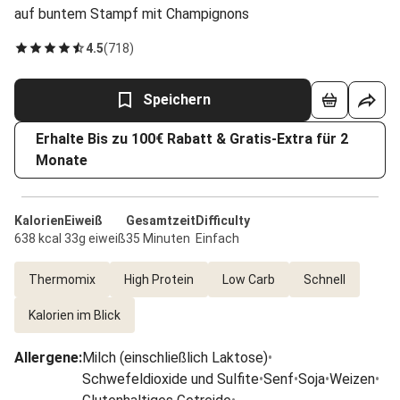
auf buntem Stampf mit Champignons
4.5
(
718
)
Speichern
Erhalte Bis zu 100€ Rabatt & Gratis-Extra für 2
Monate
Kalorien
Eiweiß
Gesamtzeit
Difficulty
638 kcal
33g eiweiß
35 Minuten
Einfach
Thermomix
High Protein
Low Carb
Schnell
Kalorien im Blick
Allergene
:
Milch (einschließlich Laktose)
•
Schwefeldioxide und Sulfite
•
Senf
•
Soja
•
Weizen
•