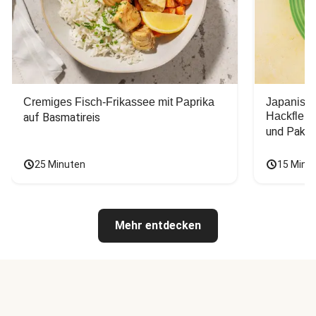
Cremiges Fisch-Frikassee mit Paprika
Japanisc
Hackfleis
auf Basmatireis
und Pak C
25 Minuten
15 Minu
Mehr entdecken