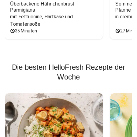
Überbackene Hähnchenbrust
Sommerlic
Parmigiana
Pfanne
mit Fettuccine, Hartkäse und 
in cremig
Tomatensoße
35 Minuten
27 Minu
Die besten HelloFresh Rezepte der
Woche