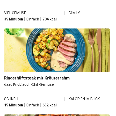
|
VIEL GEMÜSE
FAMILY
|
|
35 Minuten
Einfach
784
kcal
Rinderhüftsteak mit Kräuterrahm
dazu Knoblauch-Chili-Gemüse
|
SCHNELL
KALORIEN IM BLICK
|
|
15 Minuten
Einfach
632
kcal