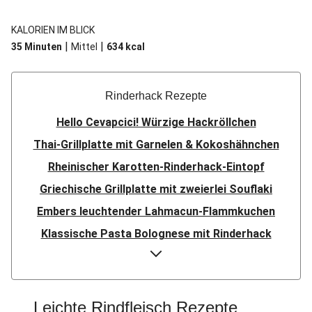
KALORIEN IM BLICK
|
|
35 Minuten
Mittel
634
kcal
Rinderhack Rezepte
Hello Cevapcici! Würzige Hackröllchen
Thai-Grillplatte mit Garnelen & Kokoshähnchen
Rheinischer Karotten-Rinderhack-Eintopf
Griechische Grillplatte mit zweierlei Souflaki
Embers leuchtender Lahmacun-Flammkuchen
Klassische Pasta Bolognese mit Rinderhack
Kartoffelgratin mit Rinderhack & Curry-Käse-Soße
Vietnamesische Hoisin-Rinderhackfleisch-Bowl
Türkische Rinderhackfleisch-Pasta
Leichte Rindfleisch Rezepte