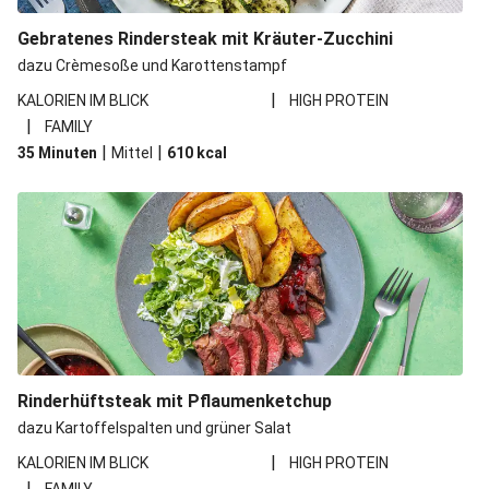
Gebratenes Rindersteak mit Kräuter-Zucchini
dazu Crèmesoße und Karottenstampf
|
KALORIEN IM BLICK
HIGH PROTEIN
|
FAMILY
|
|
35 Minuten
Mittel
610
kcal
Rinderhüftsteak mit Pflaumenketchup
dazu Kartoffelspalten und grüner Salat
|
KALORIEN IM BLICK
HIGH PROTEIN
|