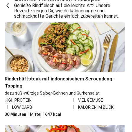
Polpette! Italienische Hackbällchen
Genieße Rindfleisch auf die leichte Art! Unsere
Rezepte zeigen Dir, wie du kalorienarme und
Rindfleischköfte auf goldenem Sultaninen-Reis
schmackhafte Gerichte einfach zubereiten kannst.
Sloppy Joe! Burger mit Rinderhackfleischsoße
BBQ Burritos mit Hackfleisch
Argentinische Fleischplatte mit Chimichurri-Reis
Korean Beef Sandwich mit Karotten
Hackbällchen in Senfsoße
Mexikanische Spaghetti Bolognese
Rinderhüftsteak mit indonesischem Seroendeng-
BBQ-Burger mit Bacon und Käse
Topping
Quesadillas mit käsiger Rinderhackfleischfüllung
dazu süß-würzige Sajoer-Bohnen und Gurkensalat
Tacos mit Hackfleisch und Hummus
|
HIGH PROTEIN
VIEL GEMÜSE
|
|
LOW CARB
KALORIEN IM BLICK
Rinderhackbällchen-Pfanne mit Paprikagemüse
|
|
30 Minuten
Mittel
647
kcal
Kohlrabi-Eintopf mit Königsberger Klopsen