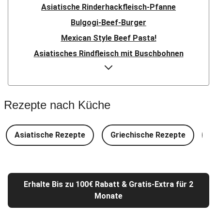
Asiatische Rinderhackfleisch-Pfanne
Bulgogi-Beef-Burger
Mexican Style Beef Pasta!
Asiatisches Rindfleisch mit Buschbohnen
Cheeseburger mit Rinderhack
Simmentaler Steak mit cremiger Kräutersoße
Maxi-Tortelli mit Spinat-Ricotta-Füllung
Rezepte nach Küche
Vietnamesisches Rindfleisch
Klassische Pasta Bolognese
Asiatische Rezepte
Griechische Rezepte
D
Zucchini-Hackfleisch-Pfanne
BBQ-Rinderfleisch-Burger mit Baconstreifen
Mildes Chili con Carne
Erhalte Bis zu 100€ Rabatt & Gratis-Extra für 2
Saftiges Hüftsteak
Monate
Steak mit Kräuterrahm