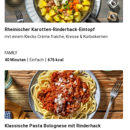
BBQ-Rindfleisch-Burger
Cevapcici! Frikadellen aus dem Balkan
Chilinudeln mit Rinderhack und Hoisin
Rheinischer Karotten-Rinderhack-Eintopf
Ravioli mit Spinat-Ricotta-Füllung
mit einem Klecks Crème fraîche, Kresse & Kürbiskernen
Rinderhüftsteak mit Knoblauch-Kartoffeln
Iskender! Türkisches Gericht mit Hack
FAMILY
Sobanudeln mit Rinderhack
|
|
40 Minuten
Einfach
676
kcal
Gnocchi mit extra Rindersteak & Bacon
Klassische Pasta Bolognese mit Rinderhack