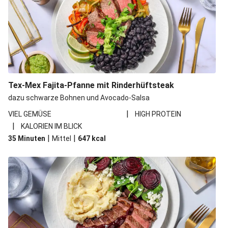
Tex-Mex Fajita-Pfanne mit Rinderhüftsteak
dazu schwarze Bohnen und Avocado-Salsa
|
VIEL GEMÜSE
HIGH PROTEIN
|
KALORIEN IM BLICK
|
|
35 Minuten
Mittel
647
kcal