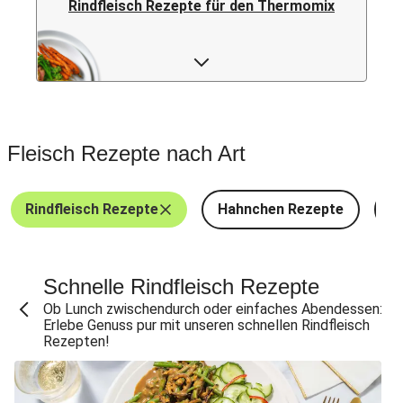
Rindfleisch Rezepte für den Thermomix
Rindfleisch Burger Rezepte
Rindfleisch Rezepte FAQs
Fleisch Rezepte nach Art
Rindfleisch Rezepte
Hahnchen Rezepte
S
Schnelle Rindfleisch Rezepte
Ob Lunch zwischendurch oder einfaches Abendessen:
Erlebe Genuss pur mit unseren schnellen Rindfleisch
Rezepten!