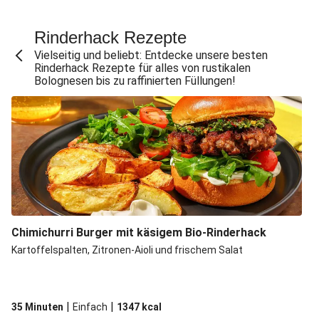
Paprika-Hackfleisch-Pfanne
BBQ-Rindfleisch-Burger
Rinderhack Rezepte
Vielseitig und beliebt: Entdecke unsere besten
Chilinudeln mit Rinderhack und Hoisin
Rinderhack Rezepte für alles von rustikalen
Sobanudeln mit Rinderhack
Bolognesen bis zu raffinierten Füllungen!
Patatas Bravas mit extra Steakstreifen
Gnocchi mit extra Rindersteak & Bacon
Chimichurri Burger mit käsigem Bio-Rinderhack
Kartoffelspalten, Zitronen-Aioli und frischem Salat
|
|
35 Minuten
Einfach
1347
kcal