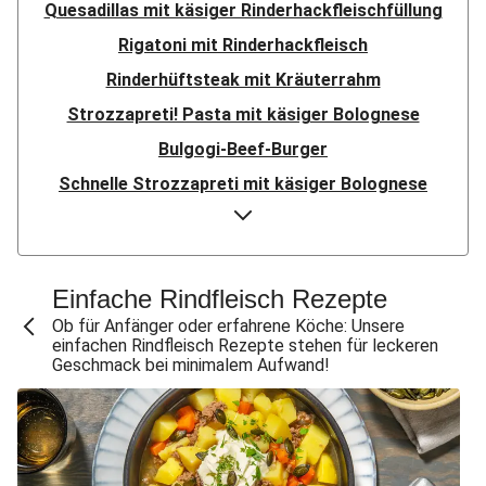
Quesadillas mit käsiger Rinderhackfleischfüllung
Rigatoni mit Rinderhackfleisch
Rinderhüftsteak mit Kräuterrahm
Strozzapreti! Pasta mit käsiger Bolognese
Bulgogi-Beef-Burger
Schnelle Strozzapreti mit käsiger Bolognese
Simmentaler Steak mit cremiger Kräutersoße
Maxi-Tortelli mit Spinat-Ricotta-Füllung
Glasnudeln mit Bulgogi-Rinderhackfleisch
Einfache Rindfleisch Rezepte
BBQ-Rinderfleisch-Burger mit Baconstreifen
Ob für Anfänger oder erfahrene Köche: Unsere
einfachen Rindfleisch Rezepte stehen für leckeren
Steak mit Kräuterrahm
Geschmack bei minimalem Aufwand!
Rindersteak mit scharfem Bohnensalat
Rindersteak mit selbst gemachtem Thymiansalz
Paprika-Hackfleisch-Pfanne