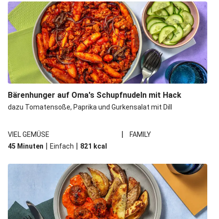
Bärenhunger auf Oma's Schupfnudeln mit Hack
dazu Tomatensoße, Paprika und Gurkensalat mit Dill
|
VIEL GEMÜSE
FAMILY
|
|
45 Minuten
Einfach
821
kcal