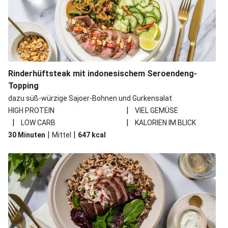
Rinderhüftsteak mit indonesischem Seroendeng-
Topping
dazu süß-würzige Sajoer-Bohnen und Gurkensalat
|
HIGH PROTEIN
VIEL GEMÜSE
|
|
LOW CARB
KALORIEN IM BLICK
|
|
30 Minuten
Mittel
647
kcal