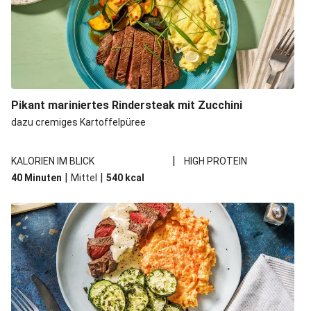
Pikant mariniertes Rindersteak mit Zucchini
dazu cremiges Kartoffelpüree
|
KALORIEN IM BLICK
HIGH PROTEIN
|
|
40 Minuten
Mittel
540
kcal