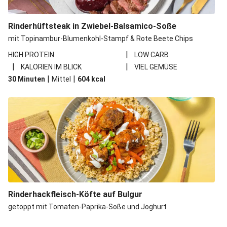
Rinderhüftsteak in Zwiebel-Balsamico-Soße
mit Topinambur-Blumenkohl-Stampf & Rote Beete Chips
|
HIGH PROTEIN
LOW CARB
|
|
KALORIEN IM BLICK
VIEL GEMÜSE
|
|
30 Minuten
Mittel
604
kcal
Rinderhackfleisch-Köfte auf Bulgur
getoppt mit Tomaten-Paprika-Soße und Joghurt