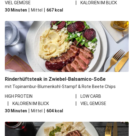
|
VIEL GEMÜSE
KALORIEN IM BLICK
|
|
30 Minuten
Mittel
667
kcal
Rinderhüftsteak in Zwiebel-Balsamico-Soße
mit Topinambur-Blumenkohl-Stampf & Rote Beete Chips
|
HIGH PROTEIN
LOW CARB
|
|
KALORIEN IM BLICK
VIEL GEMÜSE
|
|
30 Minuten
Mittel
604
kcal