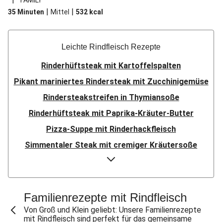
FAMILY
|
|
35 Minuten
Mittel
532
kcal
Leichte Rindfleisch Rezepte
Rinderhüftsteak mit Kartoffelspalten
Pikant mariniertes Rindersteak mit Zucchinigemüse
Rindersteakstreifen in Thymiansoße
Rinderhüftsteak mit Paprika-Kräuter-Butter
Pizza-Suppe mit Rinderhackfleisch
Simmentaler Steak mit cremiger Kräutersoße
Asiatisches Rindfleisch mit Pilzen
Saftiges Hüftsteak
Steak mit Kräuterrahm
Familienrezepte mit Rindfleisch
Rindersteak mit Thymian-Zucchini
Von Groß und Klein geliebt: Unsere Familienrezepte
mit Rindfleisch sind perfekt für das gemeinsame