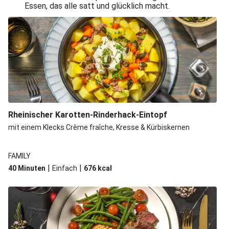
Rindersteak mit geschmorten Tomaten
Essen, das alle satt und glücklich macht.
Hello Feijoada! Brasilianischer Eintopf
Saftiges Rinderhüftsteak
Asiatische Rinderpfanne
Arabisch mariniertes Rinderhüftsteak
BBQ-Pfeffer-Steak in Tabasco-Tomaten-Soße
Mexikanische Rinderpfanne
Rheinischer Karotten-Rinderhack-Eintopf
Hello Bulgogi! Koreanisches Rindfleisch
mit einem Klecks Crème fraîche, Kresse & Kürbiskernen
Pikant-feurig marinierte Rindersteaks
Asiatische Rinderspieße
FAMILY
Saftige Rinderstreifen
|
|
40 Minuten
Einfach
676
kcal
Arabisch marinierte Rindersteaks