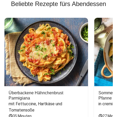
Beliebte Rezepte fürs Abendessen
Überbackene Hähnchenbrust
Sommerlic
Parmigiana
Pfanne
mit Fettuccine, Hartkäse und 
in cremig
Tomatensoße
35 Minuten
27 Minu