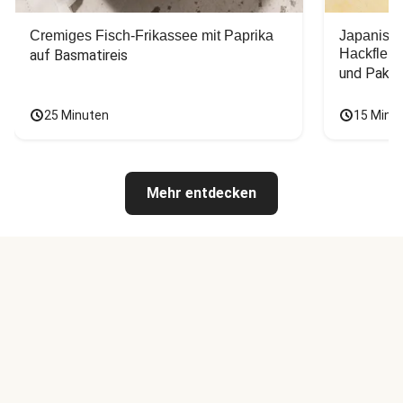
Cremiges Fisch-Frikassee mit Paprika
Japanisc
Hackfleis
auf Basmatireis
und Pak C
25 Minuten
15 Minu
Mehr entdecken