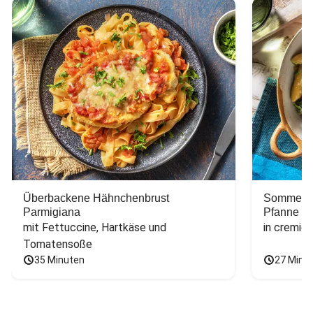
Überbackene Hähnchenbrust
Sommerlic
Parmigiana
Pfanne
mit Fettuccine, Hartkäse und 
in cremig
Tomatensoße
35 Minuten
27 Minu