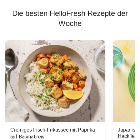
Die besten HelloFresh Rezepte der
Woche
Cremiges Fisch-Frikassee mit Paprika
Japanisc
Hackfleis
auf Basmatireis