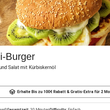
i-Burger
und Salat mit Kürbiskernöl
Erhalte Bis zu 100€ Rabatt & Gratis-Extra für 2 M
weiß
Gesamtzeit
:
30 Minuten
Difficulty
:
Einfach