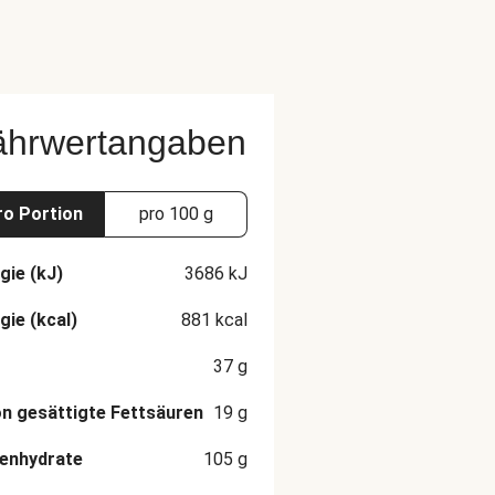
ährwertangaben
ro Portion
pro 100 g
gie (kJ)
3686
kJ
gie (kcal)
881
kcal
37
g
n gesättigte Fettsäuren
19
g
enhydrate
105
g