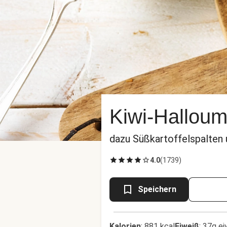
Kiwi-Halloum
dazu Süßkartoffelspalten 
4.0
(
1739
)
Speichern
Kalorien
:
881 kcal
Eiweiß
:
37g ei