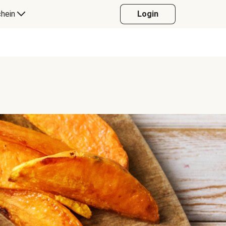
hein
Login