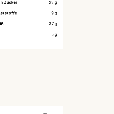
on Zucker
23
g
aststoffe
9
g
iß
37
g
5
g