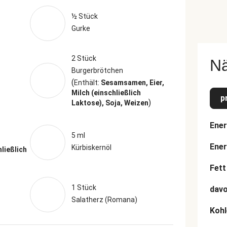
½ Stück
Gurke
2 Stück
N
Burgerbrötchen
(
Enthält:
Sesamsamen, Eier,
Milch (einschließlich
p
)
Laktose), Soja, Weizen
Ener
5 ml
Ener
Kürbiskernöl
hließlich
Fett
1 Stück
davo
Salatherz (Romana)
Kohl