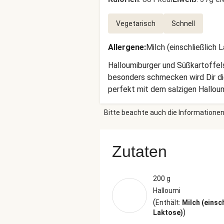
Vegetarisch
Schnell
Allergene
:
Milch (einschließlich 
Halloumiburger und Süßkartoffel
besonders schmecken wird Dir die
perfekt mit dem salzigen Hallou
immer gilt: Burger-Zeit ist Glückl
Bitte beachte auch die Informationen
Zutaten
200 g
Halloumi
(
Enthält:
Milch (einsc
)
Laktose)