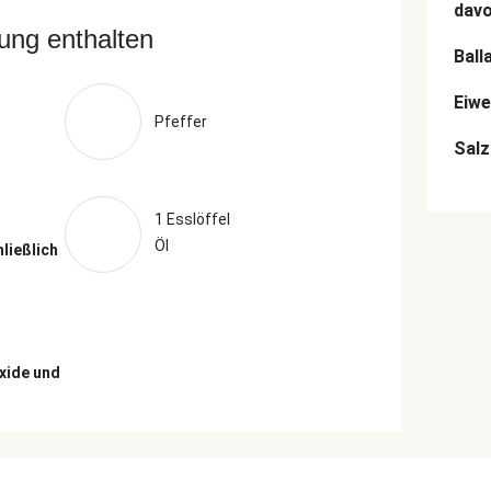
dav
rung enthalten
Ball
Eiwe
Pfeffer
Salz
1 Esslöffel
Öl
hließlich
xide und