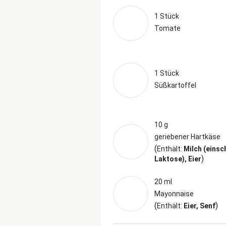
1 Stück
Tomate
1 Stück
Süßkartoffel
10 g
geriebener Hartkäse
(
Enthält:
Milch (einsc
)
Laktose), Eier
20 ml
Mayonnaise
(
)
Enthält:
Eier, Senf