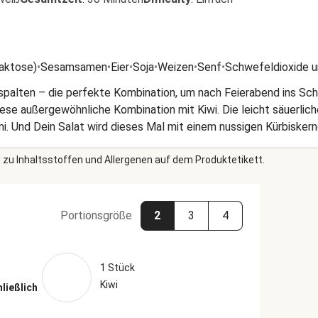
Laktose)
•
Sesamsamen
•
Eier
•
Soja
•
Weizen
•
Senf
•
Schwefeldioxide u
spalten – die perfekte Kombination, um nach Feierabend ins S
se außergewöhnliche Kombination mit Kiwi. Die leicht säuerlic
mi. Und Dein Salat wird dieses Mal mit einem nussigen Kürbiske
ich-Zeit!
 zu Inhaltsstoffen und Allergenen auf dem Produktetikett.
Portionsgröße
2
3
4
1 Stück
Kiwi
hließlich