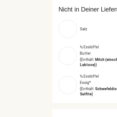
Nicht in Deiner Liefe
Salz
½ Esslöffel
Butter
(
Enthält:
Milch (einsc
)
Laktose)
½ Esslöffel
Essig*
(
Enthält:
Schwefeldio
)
Sulfite