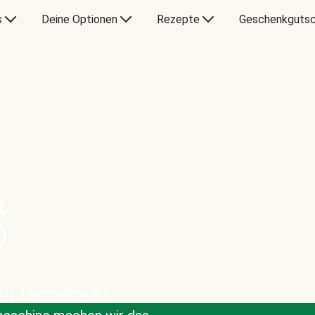
s
Deine Optionen
Rezepte
Geschenkgutsc
&
®
 als Thermomix®?