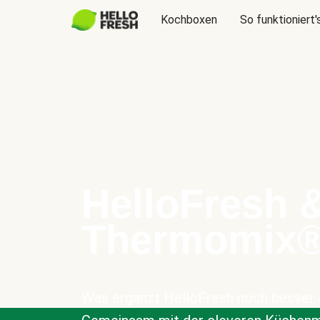
Kochboxen
So funktioniert'
HelloFresh 
Thermomix
Was ergänzt HelloFresh noch besser