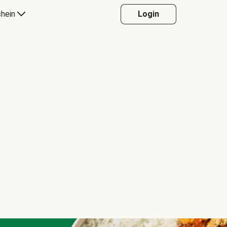
hein
Login