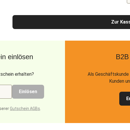
Zur Kas
n einlösen
B2B
schein erhalten?
Als Geschäftskunde 
Kunden un
Einlösen
E
serer
Gutschein AGBs
.