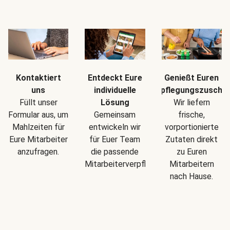
Kontaktiert
Entdeckt Eure
Genießt Euren
uns
individuelle
Verpflegungszuschu
Füllt unser
Lösung
Wir liefern
Formular aus, um
Gemeinsam
frische,
Mahlzeiten für
entwickeln wir
vorportionierte
Eure Mitarbeiter
für Euer Team
Zutaten direkt
anzufragen.
die passende
zu Euren
Mitarbeiterverpflegung.
Mitarbeitern
nach Hause.