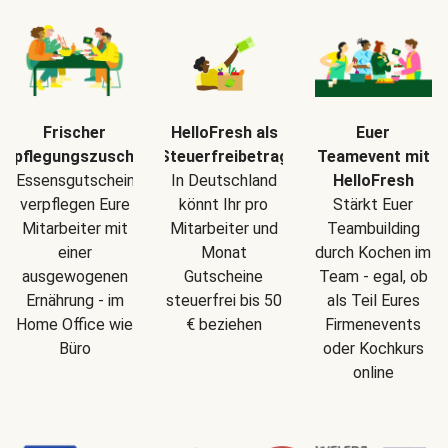
Frischer
HelloFresh als
Euer
erpflegungszuschuss
Steuerfreibetrag
Teamevent mit
Essensgutscheine
In Deutschland
HelloFresh
verpflegen Eure
könnt Ihr pro
Stärkt Euer
Mitarbeiter mit
Mitarbeiter und
Teambuilding
einer
Monat
durch Kochen im
ausgewogenen
Gutscheine
Team - egal, ob
Ernährung - im
steuerfrei bis 50
als Teil Eures
Home Office wie
€ beziehen
Firmenevents
Büro
oder Kochkurs
online