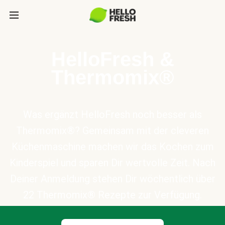
HelloFresh &
Thermomix®
Was ergänzt HelloFresh noch besser als
Thermomix®? Gemeinsam mit der cleveren
Küchenmaschine machen wir das Kochen zum
Kinderspiel und sparen Dir wertvolle Zeit. Nach
Deiner Anmeldung stehen Dir wöchentlich über
22 Thermomix® Rezepte zur Verfügung.