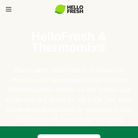
HelloFresh &
Thermomix®
Was ergänzt HelloFresh noch besser als
Thermomix®? Gemeinsam mit der cleveren
Küchenmaschine machen wir das Kochen zum
Kinderspiel und sparen Dir wertvolle Zeit. Nach
Deiner Anmeldung stehen Dir wöchentlich über
22 Thermomix® Rezepte zur Verfügung.