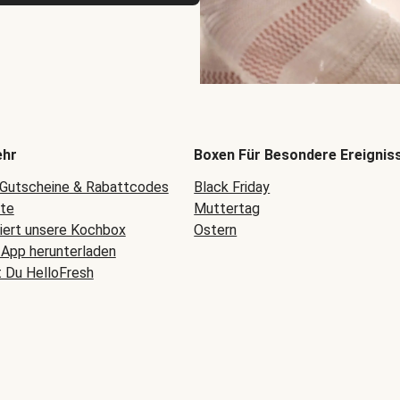
ehr
Boxen Für Besondere Ereignis
 Gutscheine & Rabattcodes
Black Friday
ete
Muttertag
niert unsere Kochbox
Ostern
-App herunterladen
t Du HelloFresh