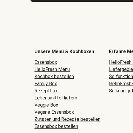
Unsere Menü & Kochboxen
Erfahre M
Essensbox
HelloFresh
HelloFresh Menu
Liefergebi
Kochbox bestellen
So funktio
Family Box
HelloFresh
Rezeptbox
So kündigs
Lebensmittel liefern
Veggie Box
Vegane Essensbox
Zutaten und Rezepte bestellen
Essensbox bestellen