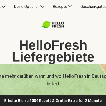
s
Deine Optionen
Rezepte
Geschenkgutsc
HelloFresh
Liefergebiete
re mehr darüber, wann und wo HelloFresh in Deuts
liefert
Erhalte Bis zu 100€ Rabatt & Gratis-Extra für 2 Monate