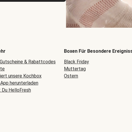
ehr
Boxen Für Besondere Ereignis
 Gutscheine & Rabattcodes
Black Friday
ete
Muttertag
niert unsere Kochbox
Ostern
-App herunterladen
t Du HelloFresh