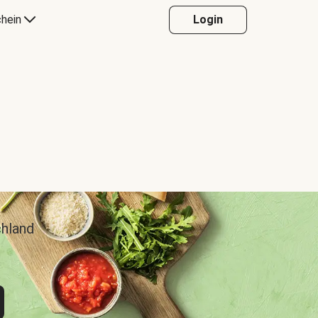
hein
Login
chland