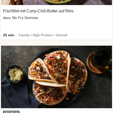
Fischfilet mit Curry-Chili-Butter auf Reis
dazu Stir Fry Gemüse
25 min
Family • High Protein • Schnell
PREMIUM