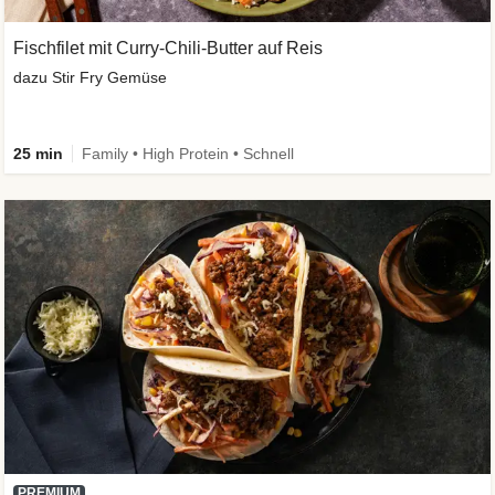
Fischfilet mit Curry-Chili-Butter auf Reis
dazu Stir Fry Gemüse
25 min
Family • High Protein • Schnell
PREMIUM