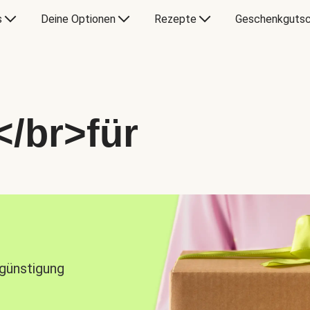
s
Deine Optionen
Rezepte
Geschenkgutsc
</br>für
rgünstigung