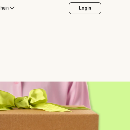
hein
Login