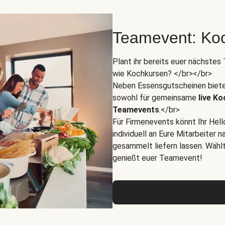
Teamevent: Koc
Plant ihr bereits euer nächste
wie Kochkursen? </br></br>
Neben Essensgutscheinen biete
sowohl für gemeinsame
live K
Teamevents
.</br>
Für Firmenevents könnt Ihr Hel
individuell an Eure Mitarbeiter
gesammelt liefern lassen. Wähl
genießt euer Teamevent!