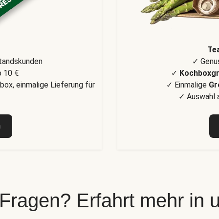
Te
standskunden
✓ Genus
 10 €
✓
Kochboxg
box, einmalige Lieferung für
✓ Einmalige
Gr
✓ Auswahl a
n
 Fragen? Erfahrt mehr in