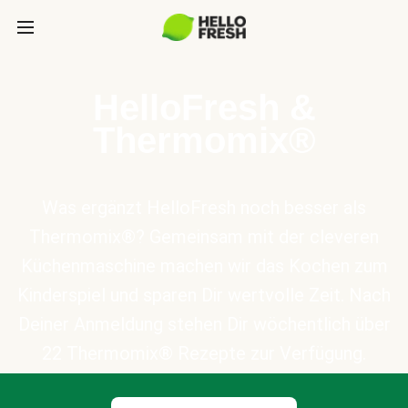
HelloFresh &
Thermomix®
Was ergänzt HelloFresh noch besser als
Thermomix®? Gemeinsam mit der cleveren
Küchenmaschine machen wir das Kochen zum
Kinderspiel und sparen Dir wertvolle Zeit. Nach
Deiner Anmeldung stehen Dir wöchentlich über
22 Thermomix® Rezepte zur Verfügung.