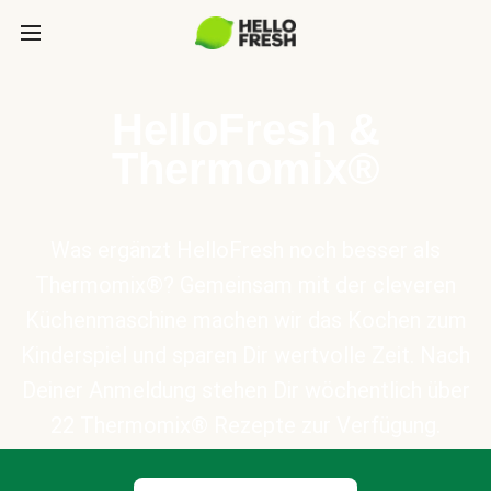
HelloFresh &
Thermomix®
Was ergänzt HelloFresh noch besser als
Thermomix®? Gemeinsam mit der cleveren
Küchenmaschine machen wir das Kochen zum
Kinderspiel und sparen Dir wertvolle Zeit. Nach
Deiner Anmeldung stehen Dir wöchentlich über
22 Thermomix® Rezepte zur Verfügung.