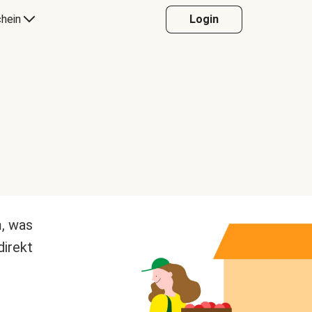
hein
Login
m, was
direkt