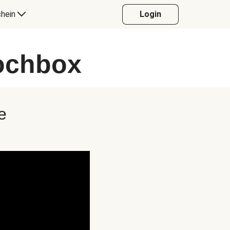
hein
Login
Kochbox
e