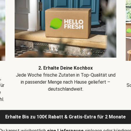
2. Erhalte Deine Kochbox
Jede Woche frische Zutaten in Top-Qualität und
,
in passender Menge nach Hause geliefert –
für
Sc
deutschlandweit.
e
l.
Erhalte Bis zu 100€ Rabatt & Gratis-Extra für 2 Monate
Du kannst wöchentlich
eine Lieferpause
einlegen oder kündige