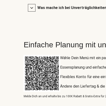
Was mache ich bei Unverträglichkeite
Einfache Planung mit u
Wähle Dein Menü mit ein pa
Essensplanung und einfach
Flexibles Konto für eine ei
Ändere den Liefertag & die
Melde Dich an und erhalte bis zu 100€ Rabatt & Gratis-Extra für