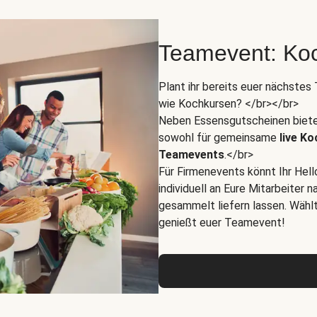
Teamevent: Koc
Plant ihr bereits euer nächste
wie Kochkursen? </br></br>
Neben Essensgutscheinen biete
sowohl für gemeinsame
live K
Teamevents
.</br>
Für Firmenevents könnt Ihr Hel
individuell an Eure Mitarbeiter
gesammelt liefern lassen. Wähl
genießt euer Teamevent!