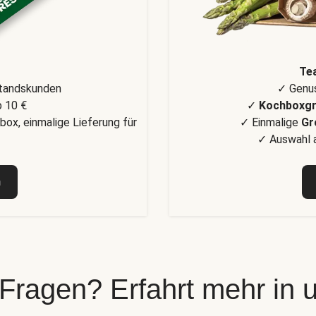
Te
standskunden
✓ Genus
 10 €
✓
Kochboxg
box, einmalige Lieferung für
✓ Einmalige
Gr
✓ Auswahl a
n
 Fragen? Erfahrt mehr in