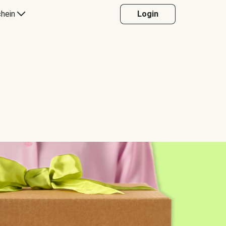
hein
Login