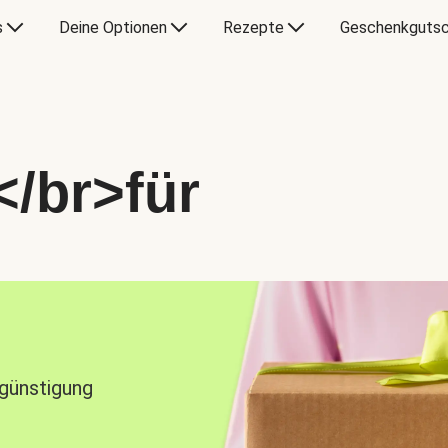
s
Deine Optionen
Rezepte
Geschenkgutsc
</br>für
rgünstigung