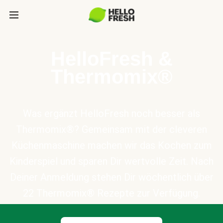
HelloFresh &
Thermomix®
Was ergänzt HelloFresh noch besser als
Thermomix®? Gemeinsam mit der cleveren
Küchenmaschine machen wir das Kochen zum
Kinderspiel und sparen Dir wertvolle Zeit. Nach
Deiner Anmeldung stehen Dir wöchentlich über
22 Thermomix® Rezepte zur Verfügung.