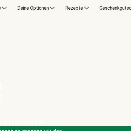
s
Deine Optionen
Rezepte
Geschenkgutsc
&
®
 als Thermomix®?