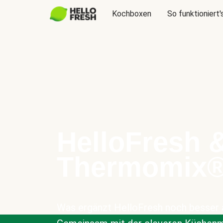
Kochboxen
So funktioniert'
HelloFresh 
Thermomix
Was ergänzt HelloFresh noch besser