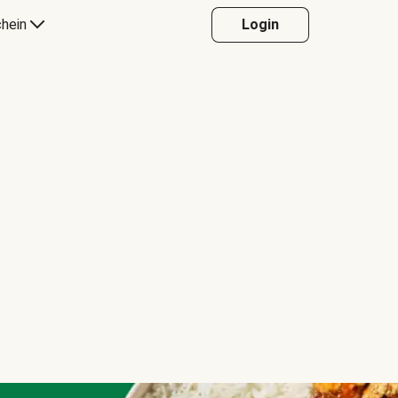
hein
Login