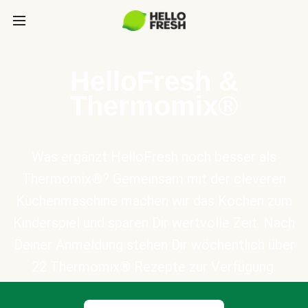
HelloFresh &
Thermomix®
Was ergänzt HelloFresh noch besser als
Thermomix®? Gemeinsam mit der cleveren
Küchenmaschine machen wir das Kochen zum
Kinderspiel und sparen Dir wertvolle Zeit. Nach
Deiner Anmeldung stehen Dir wöchentlich über
22 Thermomix® Rezepte zur Verfügung.