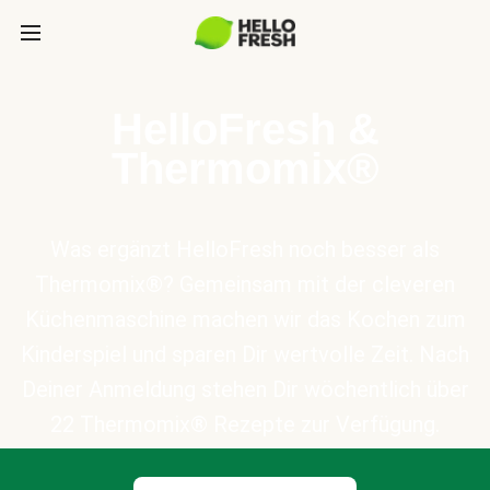
HelloFresh &
Thermomix®
Was ergänzt HelloFresh noch besser als
Thermomix®? Gemeinsam mit der cleveren
Küchenmaschine machen wir das Kochen zum
Kinderspiel und sparen Dir wertvolle Zeit. Nach
Deiner Anmeldung stehen Dir wöchentlich über
22 Thermomix® Rezepte zur Verfügung.