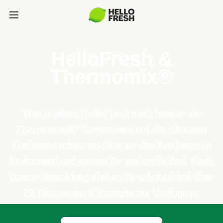
HelloFresh &
Thermomix®
Was ergänzt HelloFresh noch besser als
Thermomix®? Gemeinsam mit der cleveren
Küchenmaschine machen wir das Kochen zum
Kinderspiel und sparen Dir wertvolle Zeit. Nach
Deiner Anmeldung stehen Dir wöchentlich über
22 Thermomix® Rezepte zur Verfügung.