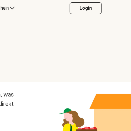
hein
Login
m, was
direkt