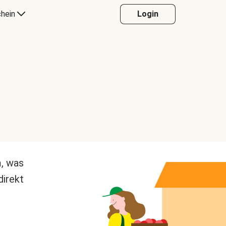
hein
Login
m, was
direkt