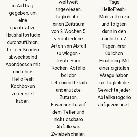
weltweit
Tage
in Auftrag
angewiesen,
HelloFresh-
gegeben, um
täglich über
Mahlzeiten zu
eine
einen Zeitraum
und folgten
quantitative
von 2 Wochen 5
dann in den
Haushaltsstudie
verschiedene
nächsten 7
durchzuführen,
Arten von Abfall
Tagen ihrer
bei der Kunden
zu wiegen -
üblichen
abwechselnd
Reste vom
Ernährung. Mit
Abendessen mit
Kochen, Abfälle
einer digitalen
und ohne
bei der
Waage haben
HelloFesh
Lebensmittelzubereitung,
sie täglich die
Kochboxen
unbenutzte
Gewichte jeder
zubereitet
Zutaten,
Abfallkategorie
haben.
Essensreste auf
aufgezeichnet.
dem Teller und
nicht essbare
Abfälle wie
Zwiebelschalen.