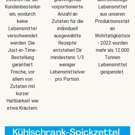
Kundenbestellung
vorportionierte
Lebensmittel
ein, wodurch
Anzahl an
aus unseren
keine
Zutaten für die
Produktionsstätte
Lebensmittel
individuell
an
verschwendet
ausgewählte
Wohltätigkeitsorga
werden. Die
Rezepte
- 2022 wurden
Just-in-Time-
entstehen Dir
mehr als 12.000
Bestellung
mindestens 1/3
Tonnen
garantiert
weniger
Lebensmittel
Frische, vor
Lebensmittelverschwendung
gespendet.
allem von
pro Portion.
Zutaten mit
kurzer
Haltbarkeit wie
etwa Kräutern.