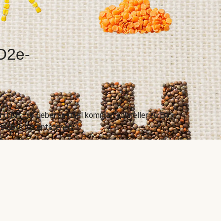
CO2e-
d Dir. Die Lebensmittel kommen schneller zu Dir
elabfälle* entstehen.