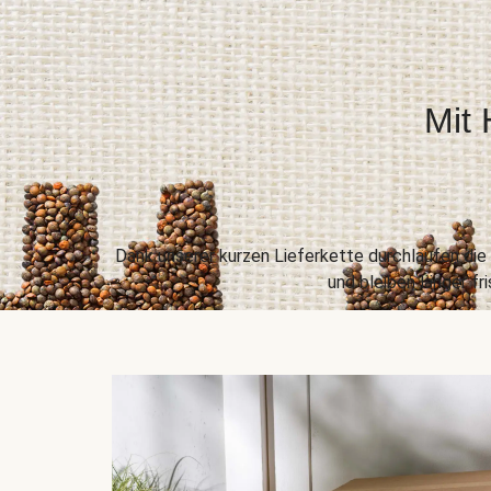
Mit 
Dank unserer kurzen Lieferkette durchlaufen di
und bleiben länger f