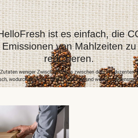
HelloFresh ist es einfach, die 
Emissionen von Mahlzeiten zu
reduzieren.
e Zutaten weniger Zwischenstopps zwischen dem Produzenten un
risch, wodurch weniger CO2e-Emissionen und weniger Lebensmitt