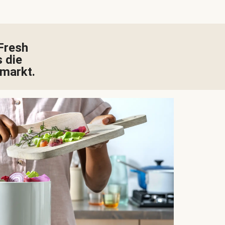
Fresh
 die
rmarkt.