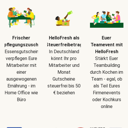
Frischer
HelloFresh als
Euer
erpflegungszuschuss
Steuerfreibetrag
Teamevent mit
Essensgutscheine
In Deutschland
HelloFresh
verpflegen Eure
könnt Ihr pro
Stärkt Euer
Mitarbeiter mit
Mitarbeiter und
Teambuilding
einer
Monat
durch Kochen im
ausgewogenen
Gutscheine
Team - egal, ob
Ernährung - im
steuerfrei bis 50
als Teil Eures
Home Office wie
€ beziehen
Firmenevents
Büro
oder Kochkurs
online