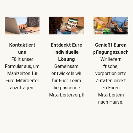
Kontaktiert
Entdeckt Eure
Genießt Euren
uns
individuelle
Verpflegungszuschu
Füllt unser
Lösung
Wir liefern
Formular aus, um
Gemeinsam
frische,
Mahlzeiten für
entwickeln wir
vorportionierte
Eure Mitarbeiter
für Euer Team
Zutaten direkt
anzufragen.
die passende
zu Euren
Mitarbeiterverpflegung.
Mitarbeitern
nach Hause.